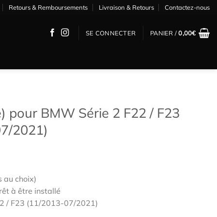
Retours & Remboursements
Livraison & Retours
Contactez-nous
SE CONNECTER
PANIER /
0,00
€
ire) pour BMW Série 2 F22 / F23
07/2021)
s au choix)
êt à être installé
2 / F23 (11/2013-07/2021)