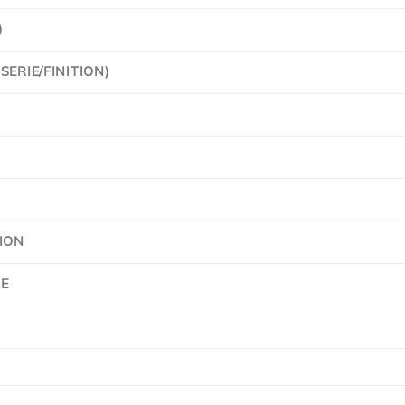
)
ERIE/FINITION)
ION
E