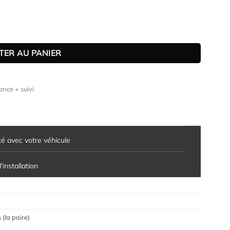
r BMW Série 2 F22 / F23 Pack M et M2 (11/2013-07/2021)
TER AU PANIER
nce + suivi
té avec votre véhicule
installation
 (la paire)