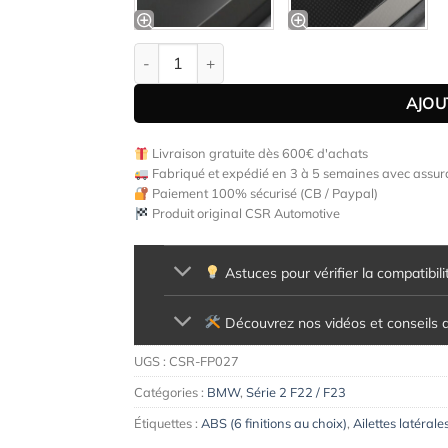
quantité de Ailettes latérales (la paire) pou
AJOU
Livraison gratuite dès 600€ d'achats
Fabriqué et expédié en 3 à 5 semaines avec assura
Paiement 100% sécurisé (CB / Paypal)
Produit original CSR Automotive
Astuces pour vérifier la compatibili
Découvrez nos vidéos et conseils d'
UGS :
CSR-FP027
Catégories :
BMW
,
Série 2 F22 / F23
Étiquettes :
ABS (6 finitions au choix)
,
Ailettes latérales