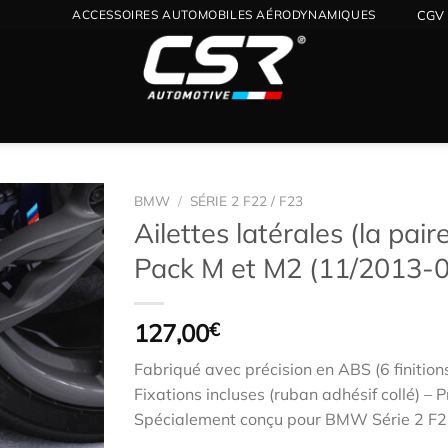
ACCESSOIRES AUTOMOBILES AÉRODYNAMIQUES
CGV
BMW
/
SÉRIE 2 F22 / F23
Ailettes latérales (la pa
Pack M et M2 (11/2013-
Ajouter
à la
wishlist
127,00
€
Fabriqué avec précision en ABS (6 finition
Fixations incluses (ruban adhésif collé) – Pr
Spécialement conçu pour BMW Série 2 F2