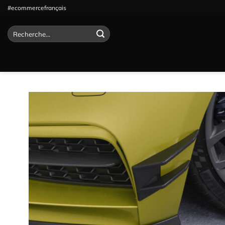
Passer
#ecommercefrançais
au
contenu
Recherche
pour :