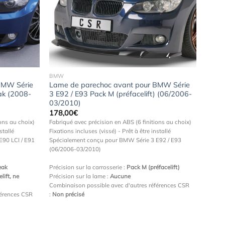
Ajouter
Ajouter
à la
à la
wishlist
wishlist
BMW
BMW Série
Lame de parechoc avant pour BMW Série
eak (2008-
3 E92 / E93 Pack M (préfacelift) (06/2006-
03/2010)
178,00
€
ons au choix)
Fabriqué avec précision en ABS (6 finitions au choix)
stallé
Fixations incluses (vissé) - Prêt à être installé
90 LCI / E91
Spécialement conçu pour BMW Série 3 E92 / E93
(06/2006-03/2010)
eak
Précision sur la carrosserie :
Pack M (préfacelift)
lift, ne
Précision sur la lame :
Aucune
Combinaison possible avec d'autres références CSR
férences CSR
:
Non précisé