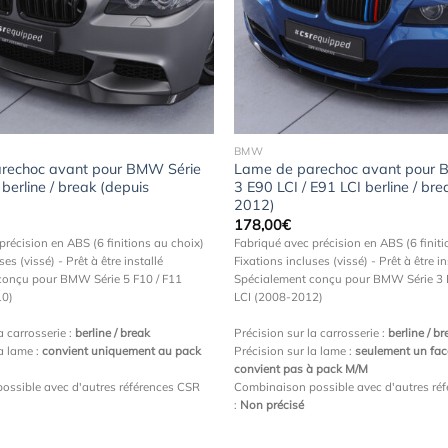
Ajouter
à la
wishlist
BMW
rechoc avant pour BMW Série
Lame de parechoc avant pour 
berline / break (depuis
3 E90 LCI / E91 LCI berline / br
2012)
178,00
€
précision en ABS (6 finitions au choix)
Fabriqué avec précision en ABS (6 finiti
ses (vissé) - Prêt à être installé
Fixations incluses (vissé) - Prêt à être in
conçu pour BMW Série 5 F10 / F11
Spécialement conçu pour BMW Série 3 E
10)
LCI (2008-2012)
a carrosserie :
berline / break
Précision sur la carrosserie :
berline / br
la lame :
convient uniquement au pack
Précision sur la lame :
seulement un face
convient pas à pack M/M
ossible avec d'autres références CSR
Combinaison possible avec d'autres ré
:
Non précisé