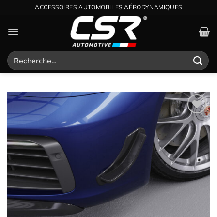
Passer
ACCESSOIRES AUTOMOBILES AÉRODYNAMIQUES
au
contenu
Recherche
pour :
Ajouter
à la
wishlist