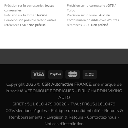
Précision sur la carrosserie :
toutes
Précision sur la carrosserie :
GTS /
carrosseries
Turbo
Précision sur la lame :
Aucune
Précision sur la lame :
Aucune
Combinaison possible avec d'autres
Combinaison possible avec d'autres
références CSR :
Non précisé
références CSR :
Non précisé
Copyright 2026 ©
CSR Automotive FRANCE
, une marque de
la société VERONIQUE RODRIGUES - EIRL CHARDIN VIKING
AUTO
SIRET : 511 610 479 00020 - TVA : FR61511610479
CGV/Mentions légales
-
Politique de confidentialité
-
Retours &
Remboursements
-
Livraison & Retours
-
Contactez-nous
-
Notices d'installation