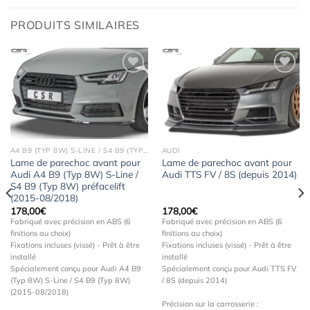
PRODUITS SIMILAIRES
Ajouter
Ajouter
à la
à la
wishlist
wishlist
A4 B9 (TYP 8W) S-LINE / S4 B9 (TYP 8W)
AUDI
Lame de parechoc avant pour
Lame de parechoc avant pour
Audi A4 B9 (Typ 8W) S-Line /
Audi TTS FV / 8S (depuis 2014)
S4 B9 (Typ 8W) préfacelift
(2015-08/2018)
178,00
€
178,00
€
Fabriqué avec précision en ABS (6
Fabriqué avec précision en ABS (6
finitions au choix)
finitions au choix)
Fixations incluses (vissé) - Prêt à être
Fixations incluses (vissé) - Prêt à être
installé
installé
Spécialement conçu pour Audi A4 B9
Spécialement conçu pour Audi TTS FV
(Typ 8W) S-Line / S4 B9 (Typ 8W)
/ 8S (depuis 2014)
(2015-08/2018)
Précision sur la carrosserie :