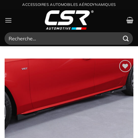
Passer
ACCESSOIRES AUTOMOBILES AÉRODYNAMIQUES
au
contenu
Recherche
pour :
Ajouter
à la
wishlist