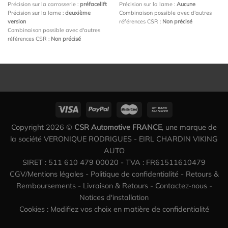
Précision sur la carrosserie :
préfacelift
Précision sur la lame :
Aucune
Précision sur la lame :
deuxième
Combinaison possible avec d'autres
version
références CSR :
Non précisé
Combinaison possible avec d'autres
références CSR :
Non précisé
Copyright 2026 ©
CSR Automotive FRANCE
, une marque de
la société VERONIQUE RODRIGUES - EIRL CHARDIN VIKING
AUTO
SIRET : 511 610 479 00020 - TVA : FR61511610479
CGV/Mentions légales
-
Politique de confidentialité
-
Retours &
Remboursements
-
Livraison & Retours
-
Contactez-nous
-
Notices d'installation
Cookies : Modifiez vos choix en matière de confidentialité