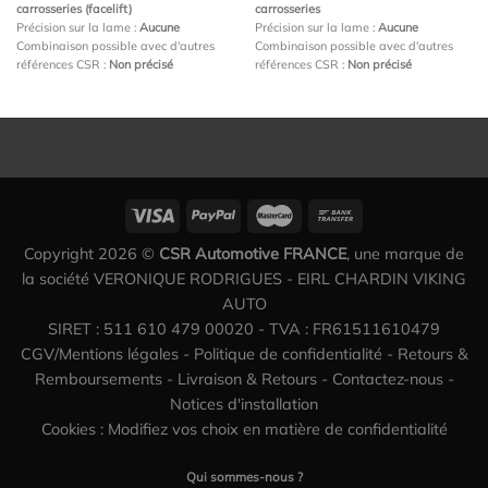
carrosseries (facelift)
carrosseries
Précision sur la lame :
Aucune
Précision sur la lame :
Aucune
Combinaison possible avec d'autres
Combinaison possible avec d'autres
références CSR :
Non précisé
références CSR :
Non précisé
Copyright 2026 ©
CSR Automotive FRANCE
, une marque de
la société VERONIQUE RODRIGUES - EIRL CHARDIN VIKING
AUTO
SIRET : 511 610 479 00020 - TVA : FR61511610479
CGV/Mentions légales
-
Politique de confidentialité
-
Retours &
Remboursements
-
Livraison & Retours
-
Contactez-nous
-
Notices d'installation
Cookies : Modifiez vos choix en matière de confidentialité
Qui sommes-nous ?