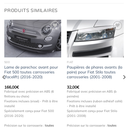
PRODUITS SIMILAIRES
Ajouter
Ajouter
à la
à la
wishlist
wishlist
500
FIAT
Lame de parechoc avant pour
Paupières de phares avants (la
Fiat 500 toutes carrosseries
paire) pour Fiat Stilo toutes
(facelift) (2016-2020)
carrosseries (2001-2008)
166,00
€
32,00
€
Fabriqué avec précision en ABS (6
Fabriqué avec précision en ABS (à
finitions au choix)
peindre)
Fixations incluses (vissé) - Prêt à être
Fixations incluses (ruban adhésif collé)
installé
- Prêt à être installé
Spécialement conçu pour Fiat 500
Spécialement conçu pour Fiat Stilo
(2016-2020)
(2001-2008)
Précision sur la carrosserie :
toutes
Précision sur la carrosserie :
toutes