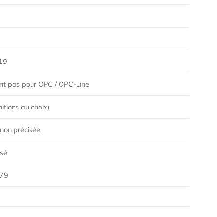
19
ent pas pour OPC / OPC-Line
nitions au choix)
non précisée
isé
79