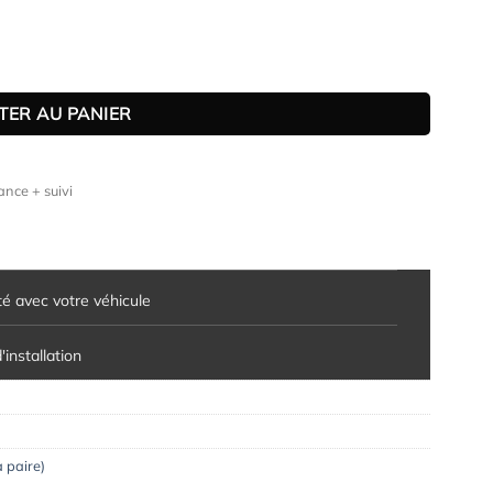
 Corsa E 3 portes (2014-2019)
TER AU PANIER
nce + suivi
té avec votre véhicule
installation
a paire)