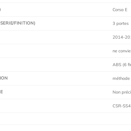
)
Corsa E
ERIE/FINITION)
3 portes
2014-20
ne convi
ABS (6 fi
ION
méthode 
E
Non préc
CSR-SS4