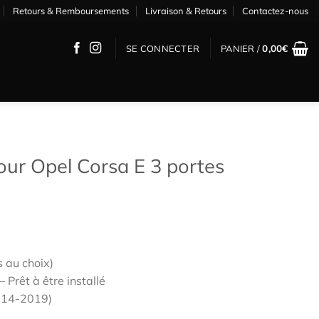
Retours & Remboursements
Livraison & Retours
Contactez-nous
SE CONNECTER
PANIER /
0,00
€
pour Opel Corsa E 3 portes
s au choix)
 Prêt à être installé
2014-2019)