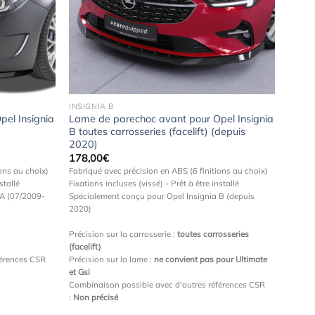
Ajouter
Ajouter
à la
à la
wishlist
wishlist
INSIGNIA B
el Insignia
Lame de parechoc avant pour Opel Insignia
B toutes carrosseries (facelift) (depuis
2020)
178,00
€
ons au choix)
Fabriqué avec précision en ABS (6 finitions au choix)
stallé
Fixations incluses (vissé) - Prêt à être installé
 A (07/2009-
Spécialement conçu pour Opel Insignia B (depuis
2020)
Précision sur la carrosserie :
toutes carrosseries
(facelift)
férences CSR
Précision sur la lame :
ne convient pas pour Ultimate
et Gsi
Combinaison possible avec d'autres références CSR
:
Non précisé