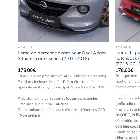
uter
Ajouter
 la
à la
hlist
wishlist
ASTRA K
ADAM S
Lame de pa
Adam
Lame de parechoc avant pour Opel Adam
hatchback / 
S toutes carrosseries (2015-2019)
(2015-201
178,00
€
178,00
€
Fabriqué avec 
choix)
Fabriqué avec précision en ABS (6 finitions au choix)
Fixations inclu
Fixations incluses (vissé) - Prêt à être installé
Spécialement 
-
Spécialement conçu pour Opel Adam S (2015-2019)
Précision sur l
Précision sur la carrosserie :
toutes carrosseries
(préfacelift)
Précision sur la lame :
Aucune
Précision sur 
Combinaison possible avec d'autres références CSR
line/OPC, la lè
:
Non précisé
démontée, le su
s CSR
doit être coup
Combinaison p
:
Non précisé