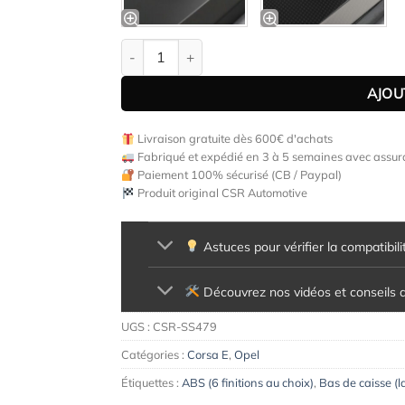
quantité de Bas de caisse (la paire) pour Opel
AJOU
Livraison gratuite dès 600€ d'achats
Fabriqué et expédié en 3 à 5 semaines avec assura
Paiement 100% sécurisé (CB / Paypal)
Produit original CSR Automotive
Astuces pour vérifier la compatibili
Découvrez nos vidéos et conseils d'
UGS :
CSR-SS479
Catégories :
Corsa E
,
Opel
Étiquettes :
ABS (6 finitions au choix)
,
Bas de caisse (l