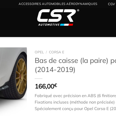
ACCESSOIRES AUTOMOBILES AÉRODYNAMIQUES
CGV
OPEL
/
CORSA E
Bas de caisse (la paire) 
(2014-2019)
Ajouter
à la
wishlist
166,00
€
Fabriqué avec précision en ABS (6 finition
Fixations incluses (méthode non précisée) –
Spécialement conçu pour Opel Corsa E (