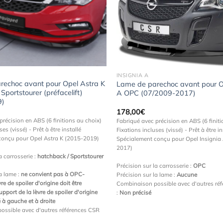
Ajouter
à la
wishlist
INSIGNIA A
rechoc avant pour Opel Astra K
Lame de parechoc avant pour Op
Sportstourer (préfacelift)
A OPC (07/2009-2017)
9)
178,00
€
précision en ABS (6 finitions au choix)
Fabriqué avec précision en ABS (6 finiti
ses (vissé) - Prêt à être installé
Fixations incluses (vissé) - Prêt à être in
conçu pour Opel Astra K (2015-2019)
Spécialement conçu pour Opel Insignia
2017)
a carrosserie :
hatchback / Sportstourer
Précision sur la carrosserie :
OPC
la lame :
ne convient pas à OPC-
Précision sur la lame :
Aucune
vre de spoiler d'origine doit être
Combinaison possible avec d'autres ré
pport de la lèvre de spoiler d'origine
:
Non précisé
é à gauche et à droite
ossible avec d'autres références CSR