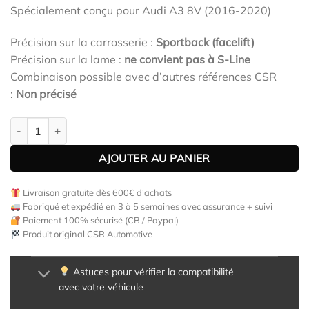
Spécialement conçu pour Audi A3 8V (2016-2020)
Précision sur la carrosserie :
Sportback (facelift)
Précision sur la lame :
ne convient pas à S-Line
Combinaison possible avec d’autres références CSR
:
Non précisé
quantité de Diffuseur / Ajout de parechoc arrière pour Audi A3 8
AJOUTER AU PANIER
Livraison gratuite dès 600€ d'achats
Fabriqué et expédié en 3 à 5 semaines avec assurance + suivi
Paiement 100% sécurisé (CB / Paypal)
Produit original CSR Automotive
Astuces pour vérifier la compatibilité
avec votre véhicule