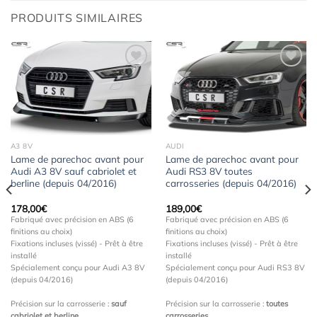
PRODUITS SIMILAIRES
Ajouter
Ajouter
à la
à la
wishlist
wishlist
A3 8V
AUDI
Lame de parechoc avant pour
Lame de parechoc avant pour
Audi A3 8V sauf cabriolet et
Audi RS3 8V toutes
berline (depuis 04/2016)
carrosseries (depuis 04/2016)
178,00
€
189,00
€
Fabriqué avec précision en ABS (6
Fabriqué avec précision en ABS (6
finitions au choix)
finitions au choix)
Fixations incluses (vissé) - Prêt à être
Fixations incluses (vissé) - Prêt à être
installé
installé
Spécialement conçu pour Audi A3 8V
Spécialement conçu pour Audi RS3 8V
(depuis 04/2016)
(depuis 04/2016)
Précision sur la carrosserie :
sauf
Précision sur la carrosserie :
toutes
cabriolet et berline
carrosseries