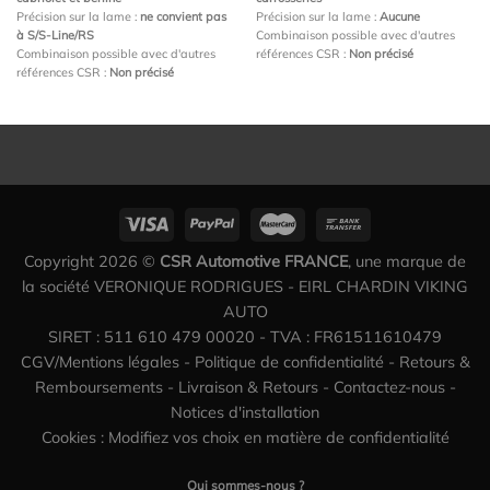
Précision sur la lame :
ne convient pas
Précision sur la lame :
Aucune
à S/S-Line/RS
Combinaison possible avec d'autres
Combinaison possible avec d'autres
références CSR :
Non précisé
références CSR :
Non précisé
Copyright 2026 ©
CSR Automotive FRANCE
, une marque de
la société VERONIQUE RODRIGUES - EIRL CHARDIN VIKING
AUTO
SIRET : 511 610 479 00020 - TVA : FR61511610479
CGV/Mentions légales
-
Politique de confidentialité
-
Retours &
Remboursements
-
Livraison & Retours
-
Contactez-nous
-
Notices d'installation
Cookies : Modifiez vos choix en matière de confidentialité
Qui sommes-nous ?