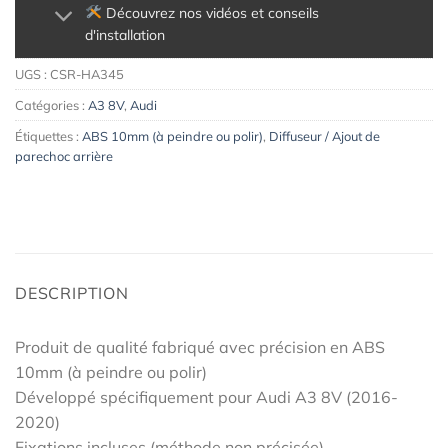
Découvrez nos vidéos et conseils
d'installation
UGS :
CSR-HA345
Catégories :
A3 8V
,
Audi
Étiquettes :
ABS 10mm (à peindre ou polir)
,
Diffuseur / Ajout de
parechoc arrière
DESCRIPTION
Produit de qualité fabriqué avec précision en ABS
10mm (à peindre ou polir)
Développé spécifiquement pour Audi A3 8V (2016-
2020)
Fixations incluses (méthode non précisée)