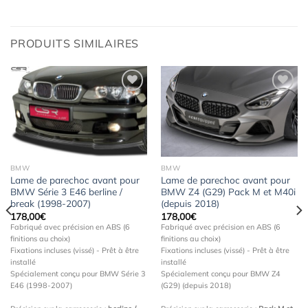
PRODUITS SIMILAIRES
Ajouter
Ajouter
à la
à la
wishlist
wishlist
BMW
BMW
Lame de parechoc avant pour
Lame de parechoc avant pour
BMW Série 3 E46 berline /
BMW Z4 (G29) Pack M et M40i
break (1998-2007)
(depuis 2018)
178,00
€
178,00
€
Fabriqué avec précision en ABS (6
Fabriqué avec précision en ABS (6
finitions au choix)
finitions au choix)
Fixations incluses (vissé) - Prêt à être
Fixations incluses (vissé) - Prêt à être
installé
installé
Spécialement conçu pour BMW Série 3
Spécialement conçu pour BMW Z4
E46 (1998-2007)
(G29) (depuis 2018)