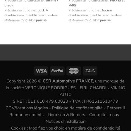
Précision sur la carrosserie :
berline /
Précision sur la carrosserie :
Pack M et
break
M40i
Précision sur la lame :
pack M
Précision sur la lame :
Aucune
Combinaison possible avec d'autres
Combinaison possible avec d'autres
références CSR :
Non précisé
références CSR :
Non précisé
Copyright 2026 ©
CSR Automotive FRANCE
, une marque de
la société VERONIQUE RODRIGUES - EIRL CHARDIN VIKING
AUTO
SIRET : 511 610 479 00020 - TVA : FR61511610479
CGV/Mentions légales
-
Politique de confidentialité
-
Retours &
Remboursements
-
Livraison & Retours
-
Contactez-nous
-
Notices d'installation
Cookies : Modifiez vos choix en matière de confidentialité