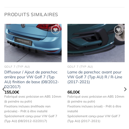
PRODUITS SIMILAIRES
Ajouter
Ajouter
à la
à la
wishlist
wishlist
GOLF 7 (TYP AU)
GOLF 7 (TYP AU)
Diffuseur / Ajout de parechoc
Lame de parechoc avant pour
arrière pour VW Golf 7 (Typ
VW Golf 7 (Typ AU) R / R-Line
AU) finition de base (08/2012-
(2017-2021)
02/2017)
155,00
€
66,00
€
Fabriqué avec précision en ABS 10mm
Fabriqué avec précision en ABS 10mm
(à peindre ou polir)
(à peindre ou polir)
Fixations incluses (méthode non
Fixations incluses (vissé) - Prêt à être
précisée) - Prêt à être installé
installé
Spécialement conçu pour VW Golf 7
Spécialement conçu pour VW Golf 7
(Typ AU) (08/2012-02/2017)
(Typ AU) (2017-2021)