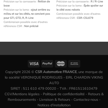
Précision sur la carrosserie :
finition de
Précision sur la carrosserie :
R / R-Line
base
Précision sur la lame :
Épée spoiler sur
Précision sur la lame :
ajout arrière au
le côté avec rabats
milieu et sur les côtés, ne convient pas
Combinaison possible avec d'autres
pour GTI, GTD, R, R-Line
références CSR :
CSR-CSL679
Combinaison possible avec d'autres
références CSR :
Non précisé
Copyright 2026 ©
CSR Automotive FRANCE
, une marque de
la société VERONIQUE RODRIGUES - EIRL CHARDIN VIKING
AUTO
SIRET : 511 610 479 00020 - TVA : FR61511610479
CGV/Mentions légales
-
Politique de confidentialité
-
Retours &
Remboursements
-
Livraison & Retours
-
Contactez-nous
-
Notices d'installation