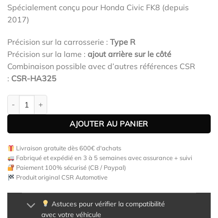
Spécialement conçu pour Honda Civic FK8 (depuis
2017)
Précision sur la carrosserie :
Type R
Précision sur la lame :
ajout arrière sur le côté
Combinaison possible avec d’autres références CSR
:
CSR-HA325
quantité de Diffuseur / Ajout de parechoc arrière pour Honda Civ
AJOUTER AU PANIER
Livraison gratuite dès 600€ d'achats
Fabriqué et expédié en 3 à 5 semaines avec assurance + suivi
Paiement 100% sécurisé (CB / Paypal)
Produit original CSR Automotive
Astuces pour vérifier la compatibilité
avec votre véhicule