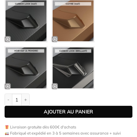
quantité de Diffuseur / Ajout de parechoc arrière pour VW Golf 
AJOUTER AU PANIER
Livraison gratuite dès 600€ d'achats
Fabriqué et expédié en 3 à 5 semaines avec assurance + suivi