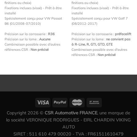
finitions au choix)
finitions au choix)
Fixations incluses (vissé) - Prêt à être
Fixations incluses (vissé) - Prêt à être
installé
installé
Spécialement conçu pour VW Passat
Spécialement conçu pour VW Golf 7
B6 (01/2008-07/2010)
(08/2012-2017)
Précision sur la carrosserie :
R36
Précision sur la carrosserie :
préfacelift
Précision sur la lame :
Aucune
Précision sur la lame :
ne convient pas
Combinaison possible avec d'autres
à R-Line, R, GTI, GTD, GTE
références CSR :
Non précisé
Combinaison possible avec d'autres
références CSR :
Non précisé
Copyright 2026 ©
CSR Automotive FRANCE
, une marque de
la société VERONIQUE RODRIGUES - EIRL CHARDIN VIKING
AUTO
SIRET : 511 610 479 00020 - TVA : FR61511610479