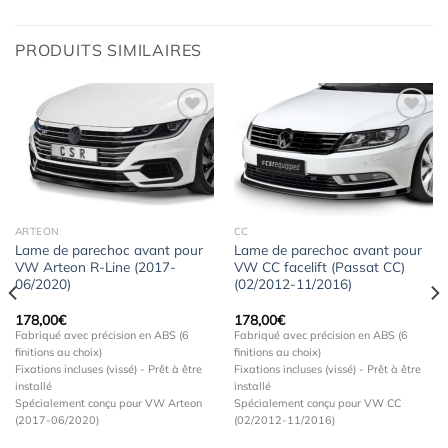
PRODUITS SIMILAIRES
Ajouter
Ajouter
à la
à la
wishlist
wishlist
ARTEON
CC
Lame de parechoc avant pour
Lame de parechoc avant pour
VW Arteon R-Line (2017-
VW CC facelift (Passat CC)
06/2020)
(02/2012-11/2016)
178,00
€
178,00
€
Fabriqué avec précision en ABS (6
Fabriqué avec précision en ABS (6
finitions au choix)
finitions au choix)
Fixations incluses (vissé) - Prêt à être
Fixations incluses (vissé) - Prêt à être
installé
installé
Spécialement conçu pour VW Arteon
Spécialement conçu pour VW CC
(2017-06/2020)
(02/2012-11/2016)