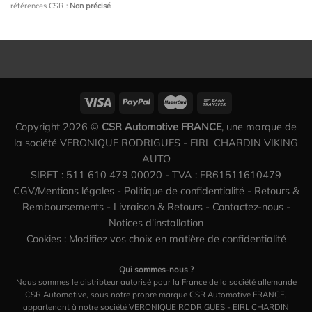
références CSR :
Non précisé
Copyright 2026 ©
CSR Automotive FRANCE
, une marque de
la société VERONIQUE RODRIGUES - EIRL CHARDIN VIKING
AUTO
SIRET : 511 610 479 00020 - TVA : FR61511610479
CGV/Mentions légales
-
Politique de confidentialité
-
Retours &
Remboursements
-
Livraison & Retours
-
Contactez-nous
-
Notices d'installation
Cookies : Modifiez vos choix en matière de confidentialité
Qui sommes-nous ?
Nous sommes le distribteur autorisé pour la France de la société allemande
CSR Automotive, sous notre propre marque CSR Automotive FRANCE,
appartenant à notre société VERONIQUE RODRIGUES - EIRL CHARDIN