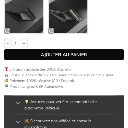
quantité de Lame de parechoc avant pour Audi SQ5 8R toutes c
AJOUTER AU PANIER
Livraison gratuite dès 600€ d'achats
Fabriqué et expédié en 3 à 5 semaines avec assurance + suivi
Paiement 100% sécurisé (CB / Paypal)
Produit original CSR Automotive
Astuces pour vérifier la compatibilité
avec votre véhicule
Découvrez nos vidéos et conseils
d'installation