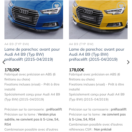
Ajouter
Ajouter
à la
à la
wishlist
wishlist
A4 B9 (TYP 8W)
A4 B9 (TYP 8W)
Lame de parechoc avant pour
Lame de parechoc avant pour
Audi A4 B9 (Typ 8W)
Audi A4 B9 (Typ 8W)
préfacelift (2015-04/2019)
préfacelift (2015-04/2019)
178,00
€
178,00
€
Fabriqué avec précision en ABS (6
Fabriqué avec précision en ABS (6
finitions au choix)
finitions au choix)
Fixations incluses (vissé) - Prêt à être
Fixations incluses (vissé) - Prêt à être
installé
installé
Spécialement conçu pour Audi A4 B9
Spécialement conçu pour Audi A4 B9
(Typ 8W) (2015-04/2019)
(Typ 8W) (2015-04/2019)
Précision sur la carrosserie :
préfacelift
Précision sur la carrosserie :
préfacelift
Précision sur la lame :
Version plus
Précision sur la lame :
ne convient pas
subtile, ne convient pas à S-Line, S4,
à S-Line, S4, RS4
RS4
Combinaison possible avec d'autres
Combinaison possible avec d'autres
références CSR :
Non précisé