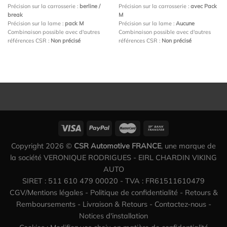
Précision sur la carrosserie :
berline /
Précision sur la carrosserie :
avec Pack
break
M
Précision sur la lame :
pack M
Précision sur la lame :
Aucune
Combinaison possible avec d'autres
Combinaison possible avec d'autres
références CSR :
Non précisé
références CSR :
Non précisé
Copyright 2026 ©
CSR Automotive FRANCE
, une marque de
la société VERONIQUE RODRIGUES - EIRL CHARDIN VIKING
AUTO
SIRET : 511 610 479 00020 - TVA : FR61511610479
CGV/Mentions légales
-
Politique de confidentialité
-
Retours &
Remboursements
-
Livraison & Retours
-
Contactez-nous
-
Notices d'installation