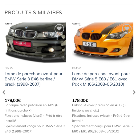
PRODUITS SIMILAIRES
Ajouter
Ajouter
à la
à la
wishlist
wishlist
BMW
BMW
Lame de parechoc avant pour
Lame de parechoc avant pour
BMW Série 3 E46 berline /
BMW Série 5 E60 / E61 avec
break (1998-2007)
Pack M (06/2003-05/2010)
178,00
€
178,00
€
Fabriqué avec précision en ABS (6
Fabriqué avec précision en ABS (6
finitions au choix)
finitions au choix)
Fixations incluses (vissé) - Prêt à être
Fixations incluses (vissé) - Prêt à être
installé
installé
Spécialement conçu pour BMW Série 3
Spécialement conçu pour BMW Série 5
E46 (1998-2007)
E60 / E61 (06/2003-05/2010)