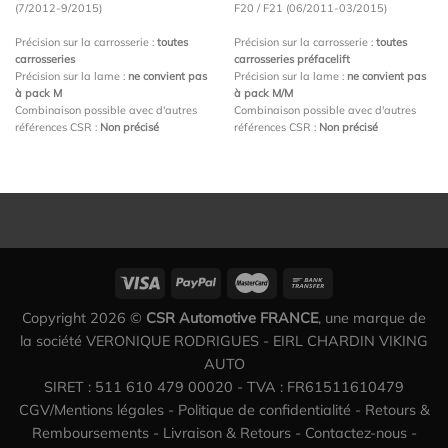
(7/2012-9/2015)
F20 / F21 (06/2011-03/2015)
Précision sur la carrosserie :
toutes
Précision sur la carrosserie :
toutes
carrosseries
carrosseries préfacelift
Précision sur la lame :
ne convient pas
Précision sur la lame :
ne convient pas
à pack M
à pack M/M
Combinaison possible avec d'autres
Combinaison possible avec d'autres
références CSR :
Non précisé
références CSR :
Non précisé
Copyright 2026 ©
CSR Automotive FRANCE
, une marque de
la société VERONIQUE RODRIGUES - EIRL CHARDIN VIKING
AUTO
SIRET : 511 610 479 00020 - TVA : FR61511610479
CGV/Mentions légales
-
Politique de confidentialité
-
Retours &
Remboursements
-
Livraison & Retours
-
Contactez-nous
-