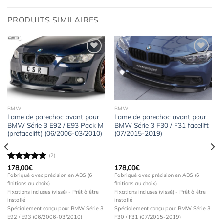
PRODUITS SIMILAIRES
Ajouter
Ajouter
à la
à la
wishlist
wishlist
BMW
BMW
Lame de parechoc avant pour
Lame de parechoc avant pour
BMW Série 3 E92 / E93 Pack M
BMW Série 3 F30 / F31 facelift
(préfacelift) (06/2006-03/2010)
(07/2015-2019)
(2)
Note
178,00
5.00
€
178,00
€
sur 5
Fabriqué avec précision en ABS (6
Fabriqué avec précision en ABS (6
finitions au choix)
finitions au choix)
Fixations incluses (vissé) - Prêt à être
Fixations incluses (vissé) - Prêt à être
installé
installé
Spécialement conçu pour BMW Série 3
Spécialement conçu pour BMW Série 3
E92 / E93 (06/2006-03/2010)
F30 / F31 (07/2015-2019)