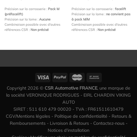
Précision sur la carrosserie :
Pack M
Précision sur la carrosserie :
facelift
(préfacelift)
Précision sur la lame :
ne convient pas
Précision sur la lame :
Aucune
à pack M/M
Combinaison possible avec d'autres
Combinaison possible avec d'autres
références CSR :
Non précisé
références CSR :
Non précisé
Copyright 2026 ©
CSR Automotive FRANCE
, une marque de
la société VERONIQUE RODRIGUES - EIRL CHARDIN VIKING
AUTO
SIRET : 511 610 479 00020 - TVA : FR61511610479
CGV/Mentions légales
-
Politique de confidentialité
-
Retours &
Remboursements
-
Livraison & Retours
-
Contactez-nous
-
Notices d'installation