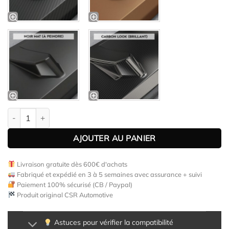
quantité de Lame de parechoc avant pour BMW Série 5 G30 / G3
AJOUTER AU PANIER
Livraison gratuite dès 600€ d'achats
Fabriqué et expédié en 3 à 5 semaines avec assurance + suivi
Paiement 100% sécurisé (CB / Paypal)
Produit original CSR Automotive
Astuces pour vérifier la compatibilité