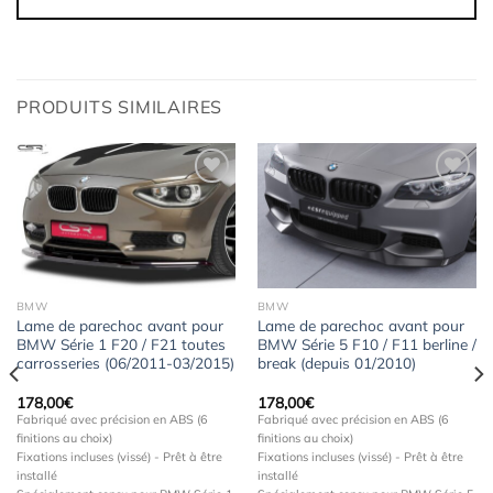
PRODUITS SIMILAIRES
Ajouter
Ajouter
à la
à la
wishlist
wishlist
BMW
BMW
Lame de parechoc avant pour
Lame de parechoc avant pour
BMW Série 1 F20 / F21 toutes
BMW Série 5 F10 / F11 berline /
carrosseries (06/2011-03/2015)
break (depuis 01/2010)
178,00
€
178,00
€
Fabriqué avec précision en ABS (6
Fabriqué avec précision en ABS (6
finitions au choix)
finitions au choix)
Fixations incluses (vissé) - Prêt à être
Fixations incluses (vissé) - Prêt à être
installé
installé