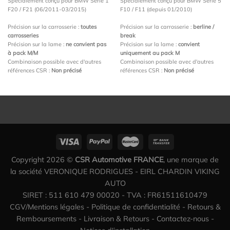
Spécialement conçu pour BMW Série 1
Spécialement conçu pour BMW Série 5
F20 / F21 (06/2011-03/2015)
F10 / F11 (depuis 01/2010)
Précision sur la carrosserie :
toutes
Précision sur la carrosserie :
berline /
carrosseries
break
Précision sur la lame :
ne convient pas
Précision sur la lame :
convient
à pack M/M
uniquement au pack M
Combinaison possible avec d'autres
Combinaison possible avec d'autres
références CSR :
Non précisé
références CSR :
Non précisé
Copyright 2026 ©
CSR Automotive FRANCE
, une marque de
la société VERONIQUE RODRIGUES - EIRL CHARDIN VIKING
AUTO
SIRET : 511 610 479 00020 - TVA : FR61511610479
CGV/Mentions légales
-
Politique de confidentialité
-
Retours &
Remboursements
-
Livraison & Retours
-
Contactez-nous
-