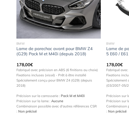
uter
Ajouter
 la
à la
hlist
wishlist
BMW
BMW
érie
Lame de parechoc avant pour BMW Z4
Lame de pa
(G29) Pack M et M40i (depuis 2018)
5 E60 / E61
178,00
€
178,00
€
choix)
Fabriqué avec précision en ABS (6 finitions au choix)
Fabriqué avec 
Fixations incluses (vissé) - Prêt à être installé
Fixations inclu
61
Spécialement conçu pour BMW Z4 (G29) (depuis
Spécialement 
2018)
(03/2007-05/
Précision sur la carrosserie :
Pack M et M40i
Précision sur l
Précision sur la lame :
Aucune
Précision sur 
s CSR
Combinaison possible avec d'autres références CSR
Combinaison p
:
Non précisé
:
Non précisé