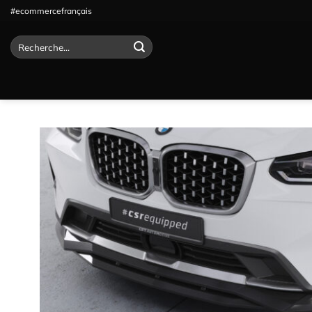
Passer
#ecommercefrançais
au
contenu
Recherche
pour :