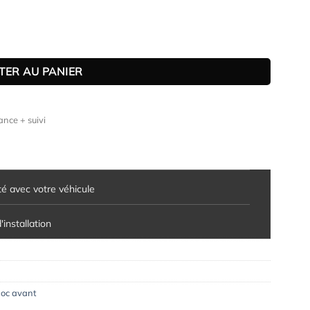
4 (G02) finition de base (facelift) (depuis 08/2021)
TER AU PANIER
nce + suivi
té avec votre véhicule
installation
oc avant