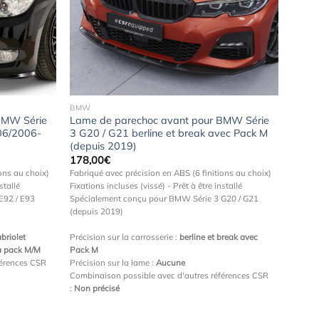
Ajouter
Ajouter
à la
à la
wishlist
wishlist
BMW
BMW Série
Lame de parechoc avant pour BMW Série
(06/2006-
3 G20 / G21 berline et break avec Pack M
(depuis 2019)
178,00
€
ons au choix)
Fabriqué avec précision en ABS (6 finitions au choix)
stallé
Fixations incluses (vissé) - Prêt à être installé
E92 / E93
Spécialement conçu pour BMW Série 3 G20 / G21
(depuis 2019)
briolet
Précision sur la carrosserie :
berline et break avec
à pack M/M
Pack M
férences CSR
Précision sur la lame :
Aucune
Combinaison possible avec d'autres références CSR
:
Non précisé