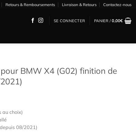
Retours & Remboursements
Livraison & Retours
Contactez-nous
SE CONNECTER
PANIER /
0,00
€
pour BMW X4 (G02) finition de
8/2021)
s au choix)
allé
depuis 08/2021)