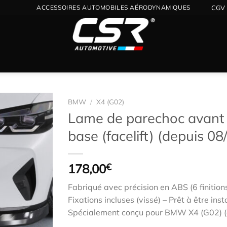
ACCESSOIRES AUTOMOBILES AÉRODYNAMIQUES
CGV
BMW
/
X4 (G02)
Lame de parechoc avant 
base (facelift) (depuis 0
Ajouter
à la
wishlist
178,00
€
Fabriqué avec précision en ABS (6 finition
Fixations incluses (vissé) – Prêt à être inst
Spécialement conçu pour BMW X4 (G02) (