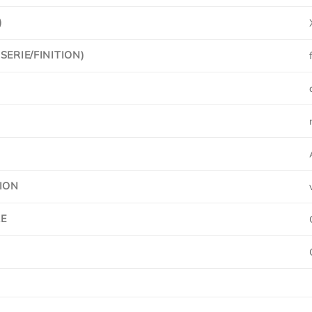
)
ERIE/FINITION)
ION
E