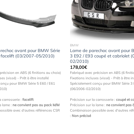
Ajouter
à la
wishlist
BMW
rechoc avant pour BMW Série
Lame de parechoc avant pour 
 facelift (03/2007-05/2010)
3 E92 / E93 coupé et cabriolet 
02/2010)
178,00
€
précision en ABS (6 finitions au choix)
Fabriqué avec précision en ABS (6 finiti
ses (vissé) - Prêt à être installé
Fixations incluses (vissé) - Prêt à être in
conçu pour BMW Série 5 E60 / E61
Spécialement conçu pour BMW Série 3 
2010)
(06/2006-02/2010)
a carrosserie :
facelift
Précision sur la carrosserie :
coupé et ca
la lame :
ne convient pas au pack M/M
Précision sur la lame :
ne convient pas 
ossible avec d'autres références CSR
Combinaison possible avec d'autres ré
:
Non précisé