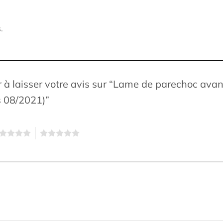
.
r à laisser votre avis sur “Lame de parechoc ava
is 08/2021)”
5