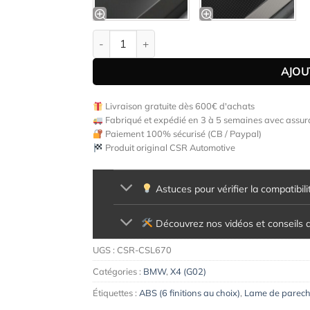
quantité de Lame de parechoc avant pour BMW X
AJOU
Livraison gratuite dès 600€ d'achats
Fabriqué et expédié en 3 à 5 semaines avec assura
Paiement 100% sécurisé (CB / Paypal)
Produit original CSR Automotive
Astuces pour vérifier la compatibili
Découvrez nos vidéos et conseils d'
UGS :
CSR-CSL670
Catégories :
BMW
,
X4 (G02)
Étiquettes :
ABS (6 finitions au choix)
,
Lame de parech