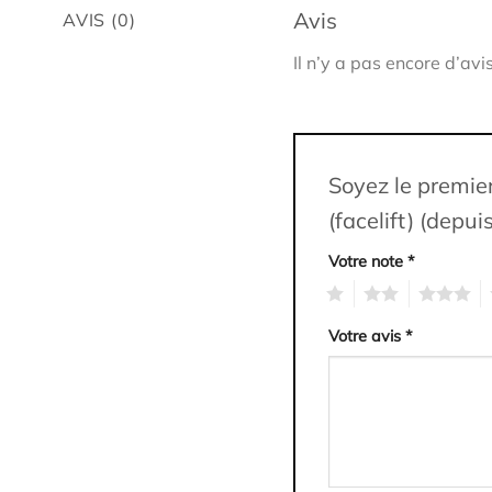
Avis
AVIS (0)
Il n’y a pas encore d’avis
Soyez le premie
(facelift) (depu
Votre note
*
1
2
3
4
Votre avis
*