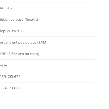
X4 (G02)
finition de base (facelift)
depuis 08/2021
ne convient pas au pack M/M
ABS (6 finitions au choix)
vissé
CSR-CSL672
CSR-CSL670