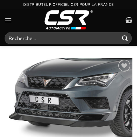
Passer
DISTRIBUTEUR OFFICIEL CSR POUR LA FRANCE
au
contenu
Recherche
pour :
Ajouter
à la
wishlist