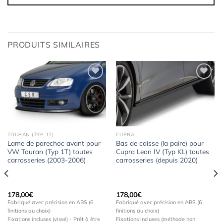
PRODUITS SIMILAIRES
Ajouter
Ajouter
à la
à la
wishlist
wishlist
TOURAN (TYP 1T)
CUPRA
Lame de parechoc avant pour
Bas de caisse (la paire) pour
VW Touran (Typ 1T) toutes
Cupra Leon IV (Typ KL) toutes
carrosseries (2003-2006)
carrosseries (depuis 2020)
178,00
€
178,00
€
Fabriqué avec précision en ABS (6
Fabriqué avec précision en ABS (6
finitions au choix)
finitions au choix)
Fixations incluses (vissé) - Prêt à être
Fixations incluses (méthode non