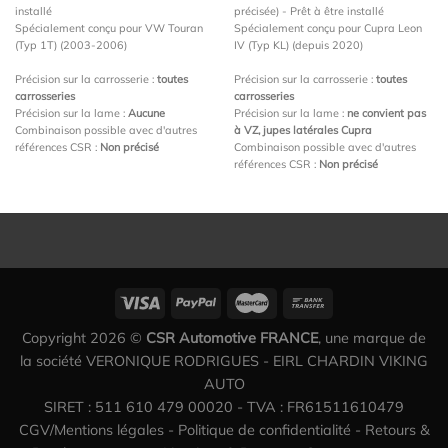
installé
précisée) - Prêt à être installé
Spécialement conçu pour VW Touran
Spécialement conçu pour Cupra Leon
(Typ 1T) (2003-2006)
IV (Typ KL) (depuis 2020)
Précision sur la carrosserie :
toutes
Précision sur la carrosserie :
toutes
carrosseries
carrosseries
Précision sur la lame :
Aucune
Précision sur la lame :
ne convient pas
Combinaison possible avec d'autres
à VZ, jupes latérales Cupra
références CSR :
Non précisé
Combinaison possible avec d'autres
références CSR :
Non précisé
Copyright 2026 ©
CSR Automotive FRANCE
, une marque de
la société VERONIQUE RODRIGUES - EIRL CHARDIN VIKING
AUTO
SIRET : 511 610 479 00020 - TVA : FR61511610479
CGV/Mentions légales
-
Politique de confidentialité
-
Retours &