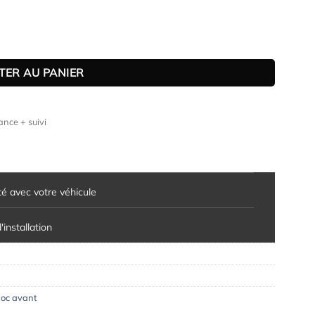
 Mondeo MK5 toutes carrosseries (depuis 2014)
TER AU PANIER
nce + suivi
té avec votre véhicule
installation
oc avant