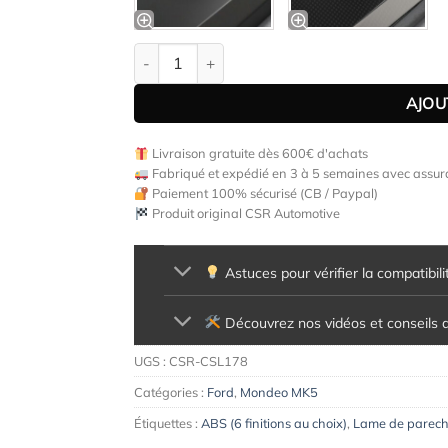
quantité de Lame de parechoc avant pour Ford
AJOU
Livraison gratuite dès 600€ d'achats
Fabriqué et expédié en 3 à 5 semaines avec assura
Paiement 100% sécurisé (CB / Paypal)
Produit original CSR Automotive
Astuces pour vérifier la compatibili
Découvrez nos vidéos et conseils d'
UGS :
CSR-CSL178
Catégories :
Ford
,
Mondeo MK5
Étiquettes :
ABS (6 finitions au choix)
,
Lame de parech