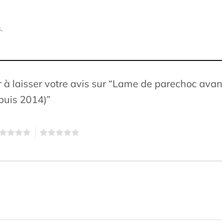
.
r à laisser votre avis sur “Lame de parechoc av
epuis 2014)”
5