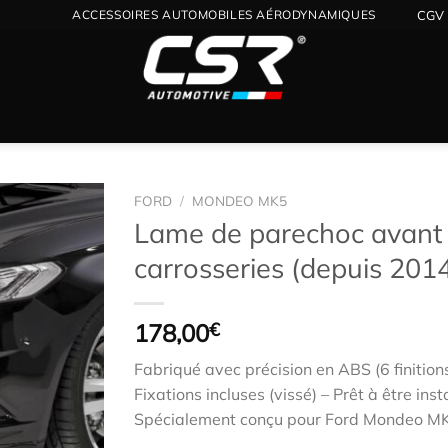
ACCESSOIRES AUTOMOBILES AÉRODYNAMIQUES
CGV
FORD
/
MONDEO MK5
Lame de parechoc avant
carrosseries (depuis 201
Ajouter
à la
wishlist
178,00
€
Fabriqué avec précision en ABS (6 finition
Fixations incluses (vissé) – Prêt à être inst
Spécialement conçu pour Ford Mondeo MK