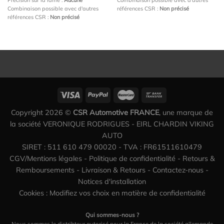
Combinaison possible avec d'autres
références CSR :
Non précisé
références CSR :
Non précisé
Copyright 2026 ©
CSR Automotive FRANCE
, une marque de
la société VERONIQUE RODRIGUES - EIRL CHARDIN VIKING
AUTO
SIRET : 511 610 479 00020 - TVA : FR61511610479
CGV/Mentions légales
-
Politique de confidentialité
-
Retours &
Remboursements
-
Livraison & Retours
-
Contactez-nous
-
Notices d'installation
Cookies : Modifiez vos choix en matière de confidentialité
Qui sommes-nous ?
Nous sommes le distribteur autorisé pour la France de la société allemande