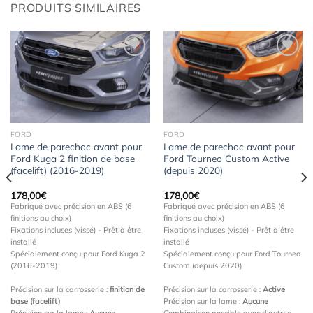
PRODUITS SIMILAIRES
Ajouter
Ajouter
à la
à la
wishlist
wishlist
FORD
FORD
Lame de parechoc avant pour
Lame de parechoc avant pour
Ford Kuga 2 finition de base
Ford Tourneo Custom Active
(facelift) (2016-2019)
(depuis 2020)
178,00
€
178,00
€
Fabriqué avec précision en ABS (6
Fabriqué avec précision en ABS (6
finitions au choix)
finitions au choix)
Fixations incluses (vissé) - Prêt à être
Fixations incluses (vissé) - Prêt à être
installé
installé
Spécialement conçu pour Ford Kuga 2
Spécialement conçu pour Ford Tourneo
(2016-2019)
Custom (depuis 2020)
Précision sur la carrosserie :
finition de
Précision sur la carrosserie :
Active
base (facelift)
Précision sur la lame :
Aucune
Précision sur la lame :
Aucune
Combinaison possible avec d'autres