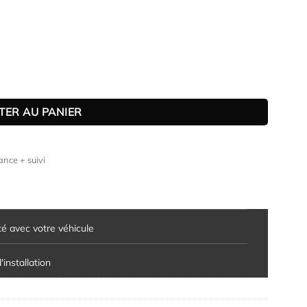
venger toutes carrosseries ((essence / e-Hybrid / électrique dans l
TER AU PANIER
nce + suivi
té avec votre véhicule
installation