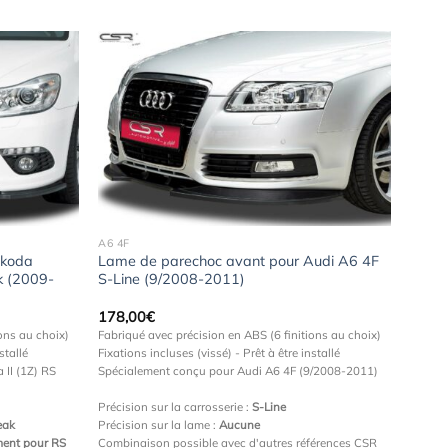
Ajouter
Ajouter
à la
à la
wishlist
wishlist
A6 4F
Skoda
Lame de parechoc avant pour Audi A6 4F
ak (2009-
S-Line (9/2008-2011)
178,00
€
ons au choix)
Fabriqué avec précision en ABS (6 finitions au choix)
stallé
Fixations incluses (vissé) - Prêt à être installé
II (1Z) RS
Spécialement conçu pour Audi A6 4F (9/2008-2011)
Précision sur la carrosserie :
S-Line
eak
Précision sur la lame :
Aucune
ment pour RS
Combinaison possible avec d'autres références CSR