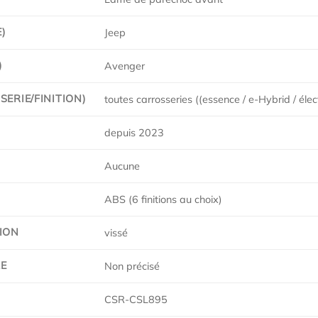
)
Jeep
)
Avenger
ERIE/FINITION)
toutes carrosseries ((essence / e-Hybrid / éle
depuis 2023
Aucune
ABS (6 finitions au choix)
ION
vissé
E
Non précisé
CSR-CSL895