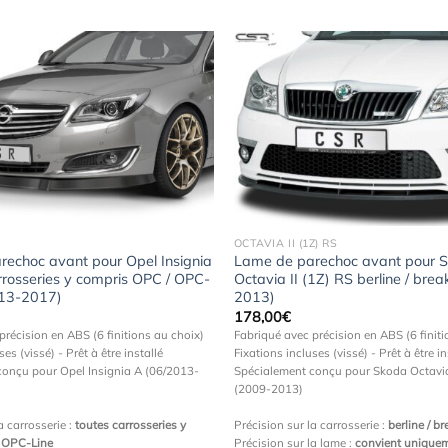
Ajouter
à la
wishlist
OCTAVIA II (1Z) RS
echoc avant pour Opel Insignia
Lame de parechoc avant pour 
rrosseries y compris OPC / OPC-
Octavia II (1Z) RS berline / bre
013-2017)
2013)
178,00
€
précision en ABS (6 finitions au choix)
Fabriqué avec précision en ABS (6 finiti
ses (vissé) - Prêt à être installé
Fixations incluses (vissé) - Prêt à être in
conçu pour Opel Insignia A (06/2013-
Spécialement conçu pour Skoda Octavia 
(2009-2013)
a carrosserie :
toutes carrosseries y
Précision sur la carrosserie :
berline / br
 OPC-Line
Précision sur la lame :
convient unique