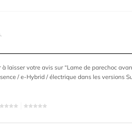
.
r à laisser votre avis sur “Lame de parechoc ava
ssence / e-Hybrid / électrique dans les versions S
5