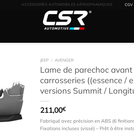
DISTRIBUTEUR OFFICIEL CSR POUR LA FRANCE
CGV
JEEP
/
AVENGER
Lame de parechoc avant 
carrosseries ((essence / e
Ajouter
versions Summit / Longit
à la
wishlist
211,00
€
Fabriqué avec précision en ABS (6 finition
Fixations incluses (vissé) – Prêt à être inst