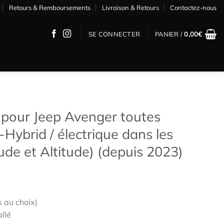
Retours & Remboursements
Livraison & Retours
Contactez-nous
SE CONNECTER
PANIER /
0,00
€
pour Jeep Avenger toutes
-Hybrid / électrique dans les
ude et Altitude) (depuis 2023)
s au choix)
allé