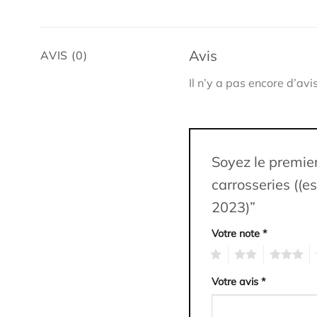
Avis
AVIS (0)
Il n’y a pas encore d’avis
Soyez le premie
carrosseries ((e
2023)”
Votre note
*
1
2
3
4
Votre avis
*