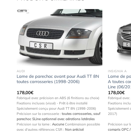
uter
Ajouter
 la
à la
hlist
wishlist
AUDI
INSIGNIA A
3 8V
Lame de parechoc avant pour Audi TT 8N
Lame de par
6)
toutes carrosseries (1998-2006)
A toutes ca
Line (06/2
178,00
€
178,00
€
choix)
Fabriqué avec précision en ABS (6 finitions au choix)
Fabriqué avec 
Fixations incluses (vissé) - Prêt à être installé
Fixations inclu
/2016)
Spécialement conçu pour Audi TT 8N (1998-2006)
Spécialement 
Précision sur la carrosserie :
toutes carrosseries, sauf
2017)
rline
parechoc SLine optionnel avec aérations latérales
ne/RS
Précision sur la lame :
Aucune
Combinaison possible
Précision sur l
s CSR
avec d'autres références CSR :
Non précisé
compris OPC /