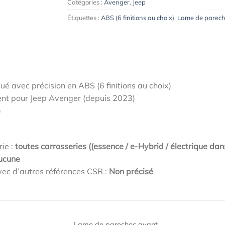
Catégories :
Avenger
,
Jeep
Étiquettes :
ABS (6 finitions au choix)
,
Lame de parech
qué avec précision en ABS (6 finitions au choix)
nt pour Jeep Avenger (depuis 2023)
)
rie :
toutes carrosseries ((essence / e-Hybrid / électrique dan
ucune
ec d’autres références CSR :
Non précisé
Lame de parechoc avant