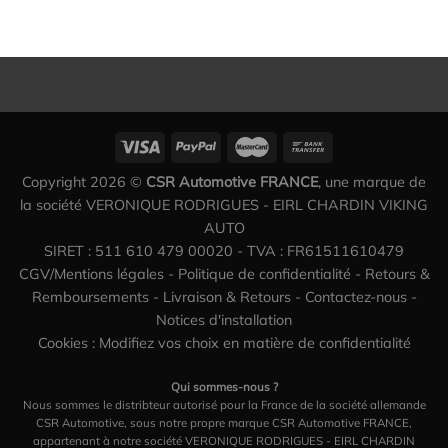
Copyright 2026 ©
CSR Automotive FRANCE
, une marque de
la société VERONIQUE RODRIGUES - EIRL CHARDIN VIKING
AUTO
SIRET : 511 610 479 00020 - TVA : FR61511610479
CGV/Mentions légales
-
Politique de confidentialité
-
Retours &
Remboursements
-
Livraison & Retours
-
Contactez-nous
-
Notices d'installation
Cookies : Modifiez vos choix en matière de confidentialité
Qui sommes-nous ?
Nous sommes le distribteur autorisé pour la France de la société allemande
CSR Automotive, sous notre propre marque CSR Automotive FRANCE,
appartenant à notre société VERONIQUE RODRIGUES - EIRL CHARDIN