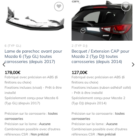
Ajouter
Ajouter
à la
à la
wishlist
wishlist
6 (TYP GL)
2 (TYP DJ)
Lame de parechoc avant pour
Becquet / Extension CAP pour
Mazda 6 (Typ GL) toutes
Mazda 2 (Typ DJ) toutes
carrosseries (depuis 2017)
carrosseries (depuis 2014)
178,00
€
127,00
€
Fabriqué avec précision en ABS (6
Fabriqué avec précision en ABS (6
finitions au choix)
finitions au choix)
Fixations incluses (vissé) - Prêt à être
Fixations incluses (ruban adhésif collé)
installé
- Prêt à être installé
Spécialement conçu pour Mazda 6
Spécialement conçu pour Mazda 2
(Typ GL) (depuis 2017)
(Typ DJ) (depuis 2014)
Précision sur la carrosserie :
toutes
Précision sur la carrosserie :
toutes
carrosseries
carrosseries
Précision sur la lame :
Aucune
Précision sur la lame :
Aucune
Combinaison possible avec d'autres
Combinaison possible avec d'autres
références CSR :
Non précisé
références CSR :
Non précisé