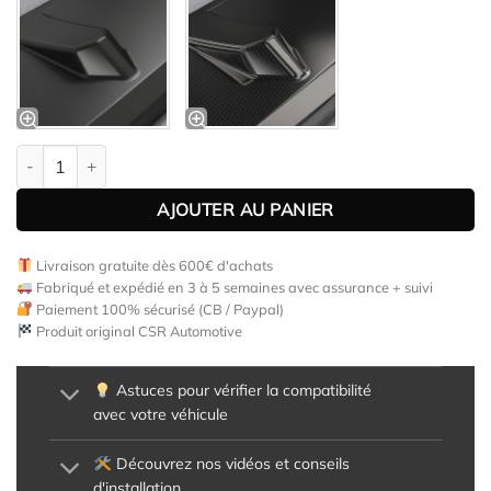
quantité de Lame de parechoc avant pour Mazda CX3 toutes car
AJOUTER AU PANIER
Livraison gratuite dès 600€ d'achats
Fabriqué et expédié en 3 à 5 semaines avec assurance + suivi
Paiement 100% sécurisé (CB / Paypal)
Produit original CSR Automotive
Astuces pour vérifier la compatibilité
avec votre véhicule
Découvrez nos vidéos et conseils
d'installation