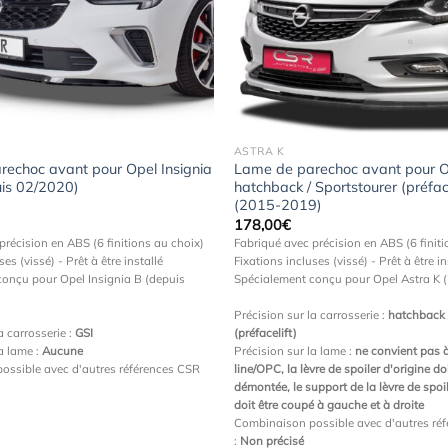
Ajouter
à la
wishlist
ASTRA K
echoc avant pour Opel Insignia
Lame de parechoc avant pour O
uis 02/2020)
hatchback / Sportstourer (préface
(2015-2019)
178,00
€
précision en ABS (6 finitions au choix)
Fabriqué avec précision en ABS (6 finiti
ses (vissé) - Prêt à être installé
Fixations incluses (vissé) - Prêt à être in
onçu pour Opel Insignia B (depuis
Spécialement conçu pour Opel Astra K
Précision sur la carrosserie :
hatchback 
a carrosserie :
GSI
(préfacelift)
la lame :
Aucune
Précision sur la lame :
ne convient pas 
ossible avec d'autres références CSR
line/OPC, la lèvre de spoiler d'origine doi
démontée, le support de la lèvre de spoil
doit être coupé à gauche et à droite
Combinaison possible avec d'autres ré
:
Non précisé