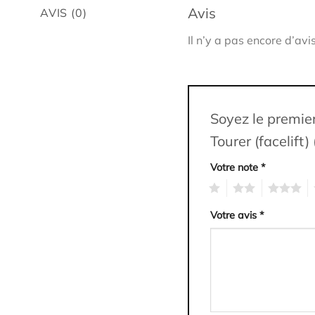
Avis
AVIS (0)
Il n’y a pas encore d’avis
Soyez le premie
Tourer (facelift
Votre note
*
1
2
3
4
Votre avis
*