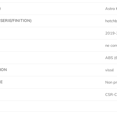
)
Astra 
ERIE/FINITION)
hatchba
2019-
ne con
ABS (6 
ION
vissé
E
Non pr
CSR-C