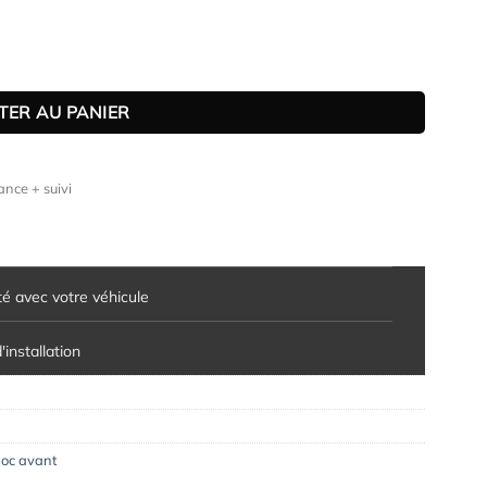
Astra K hatchback / Sports Tourer (facelift) (2019-2021)
TER AU PANIER
nce + suivi
té avec votre véhicule
installation
oc avant