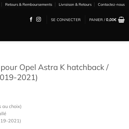
Retours & Remboursements
Livraison & Retours
Contactez-nous
SE CONNECTER
PANIER /
0,00
€
pour Opel Astra K hatchback /
(2019-2021)
s au choix)
allé
2019-2021)