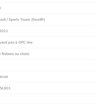
K
ck / Sports Tourer (facelift)
2021
vient pas à OPC-line
finitions au choix)
écisé
SL601