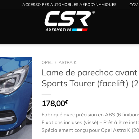
ACCESSOIRES AUTOMOBILES AÉRODYNAMIQUES
CGV
OPEL
/
ASTRA K
Lame de parechoc avant 
Sports Tourer (facelift) 
Ajouter
à la
wishlist
178,00
€
Fabriqué avec précision en ABS (6 finition
Fixations incluses (vissé) – Prêt à être inst
Spécialement conçu pour Opel Astra K (