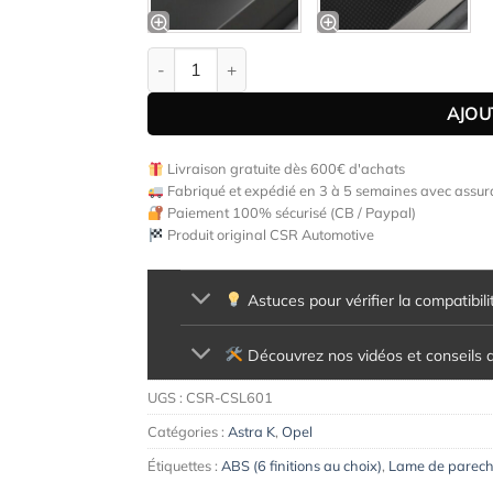
quantité de Lame de parechoc avant pour Opel 
AJOU
Livraison gratuite dès 600€ d'achats
Fabriqué et expédié en 3 à 5 semaines avec assura
Paiement 100% sécurisé (CB / Paypal)
Produit original CSR Automotive
Astuces pour vérifier la compatibili
Découvrez nos vidéos et conseils d'
UGS :
CSR-CSL601
Catégories :
Astra K
,
Opel
Étiquettes :
ABS (6 finitions au choix)
,
Lame de parech