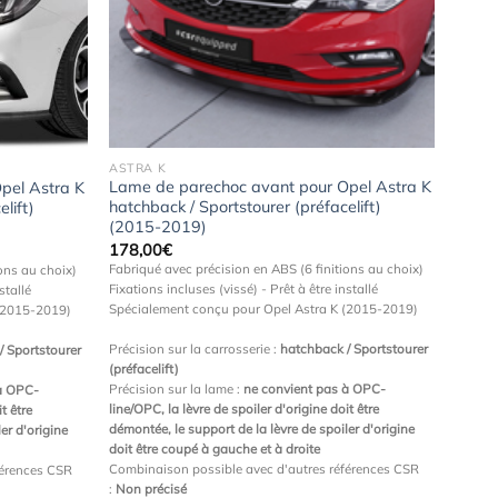
Ajouter
Ajouter
à la
à la
wishlist
wishlist
ASTRA K
Lame de parechoc avant pour Opel Astra K
pel Astra K
hatchback / Sportstourer (préfacelift)
lift)
(2015-2019)
178,00
€
Fabriqué avec précision en ABS (6 finitions au choix)
ons au choix)
Fixations incluses (vissé) - Prêt à être installé
stallé
Spécialement conçu pour Opel Astra K (2015-2019)
 (2015-2019)
Précision sur la carrosserie :
hatchback / Sportstourer
/ Sportstourer
(préfacelift)
Précision sur la lame :
ne convient pas à OPC-
à OPC-
line/OPC, la lèvre de spoiler d'origine doit être
t être
démontée, le support de la lèvre de spoiler d'origine
er d'origine
doit être coupé à gauche et à droite
Combinaison possible avec d'autres références CSR
férences CSR
:
Non précisé