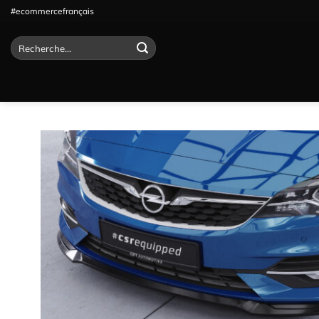
Passer
#ecommercefrançais
au
contenu
Recherche
pour :