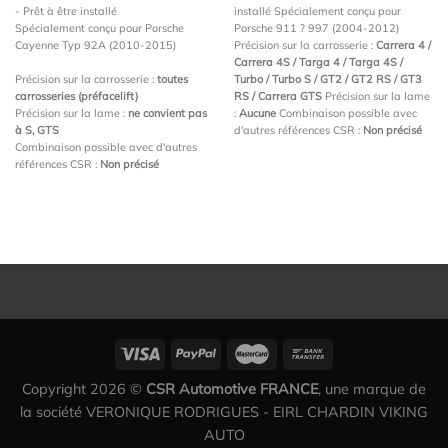
- Prêt à être installé
installé Spécialement conçu pour
Spécialement conçu pour Porsche
Porsche 911 ? 997 (2004-2012)
Cayenne Typ 92A (2010-2015)
Précision sur la carrosserie :
Carrera 4 /
Carrera 4S / Targa 4 / Targa 4S /
Précision sur la carrosserie :
toutes
Turbo / Turbo S / GT2 / GT2 RS / GT3
carrosseries (préfacelift)
RS / Carrera GTS
Précision sur la lame
Précision sur la lame :
ne convient pas
:
Aucune
Combinaison possible avec
à S, GTS
d'autres références CSR :
Non précisé
Combinaison possible avec d'autres
références CSR :
Non précisé
Copyright 2026 ©
CSR Automotive FRANCE
, une marque de
la société VERONIQUE RODRIGUES - EIRL CHARDIN VIKING
AUTO