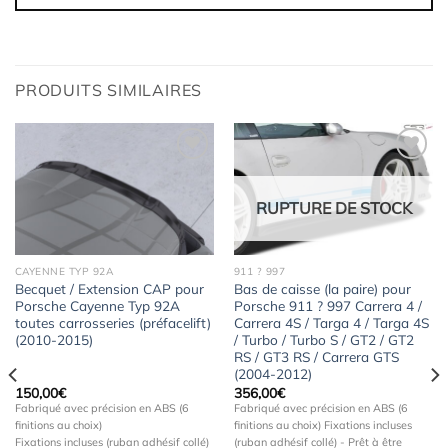
PRODUITS SIMILAIRES
RUPTURE DE STOCK
Ajouter
Ajouter
à la
à la
wishlist
wishlist
CAYENNE TYP 92A
911 ? 997
Becquet / Extension CAP pour
Bas de caisse (la paire) pour
Porsche Cayenne Typ 92A
Porsche 911 ? 997 Carrera 4 /
toutes carrosseries (préfacelift)
Carrera 4S / Targa 4 / Targa 4S
(2010-2015)
/ Turbo / Turbo S / GT2 / GT2
RS / GT3 RS / Carrera GTS
(2004-2012)
150,00
€
356,00
€
Fabriqué avec précision en ABS (6
Fabriqué avec précision en ABS (6
finitions au choix)
finitions au choix) Fixations incluses
Fixations incluses (ruban adhésif collé)
(ruban adhésif collé) - Prêt à être