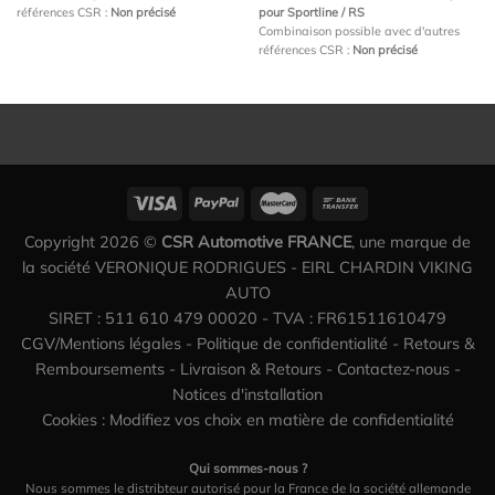
références CSR :
Non précisé
pour Sportline / RS
Combinaison possible avec d'autres
références CSR :
Non précisé
Copyright 2026 ©
CSR Automotive FRANCE
, une marque de
la société VERONIQUE RODRIGUES - EIRL CHARDIN VIKING
AUTO
SIRET : 511 610 479 00020 - TVA : FR61511610479
CGV/Mentions légales
-
Politique de confidentialité
-
Retours &
Remboursements
-
Livraison & Retours
-
Contactez-nous
-
Notices d'installation
Cookies : Modifiez vos choix en matière de confidentialité
Qui sommes-nous ?
Nous sommes le distribteur autorisé pour la France de la société allemande