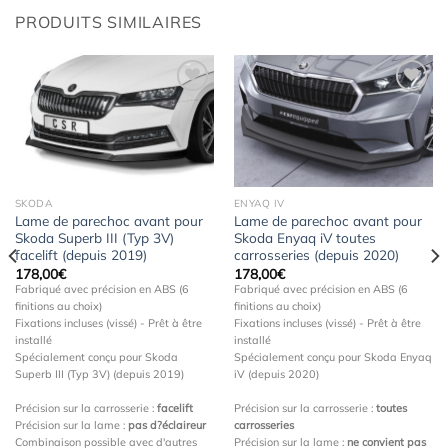
PRODUITS SIMILAIRES
Ajouter
Ajouter
à la
à la
wishlist
wishlist
SKODA
ENYAQ IV
Lame de parechoc avant pour
Lame de parechoc avant pour
Skoda Superb III (Typ 3V)
Skoda Enyaq iV toutes
facelift (depuis 2019)
carrosseries (depuis 2020)
178,00
€
178,00
€
Fabriqué avec précision en ABS (6
Fabriqué avec précision en ABS (6
finitions au choix)
finitions au choix)
Fixations incluses (vissé) - Prêt à être
Fixations incluses (vissé) - Prêt à être
installé
installé
Spécialement conçu pour Skoda
Spécialement conçu pour Skoda Enyaq
Superb III (Typ 3V) (depuis 2019)
iV (depuis 2020)
Précision sur la carrosserie :
facelift
Précision sur la carrosserie :
toutes
Précision sur la lame :
pas d?éclaireur
carrosseries
Combinaison possible avec d'autres
Précision sur la lame :
ne convient pas