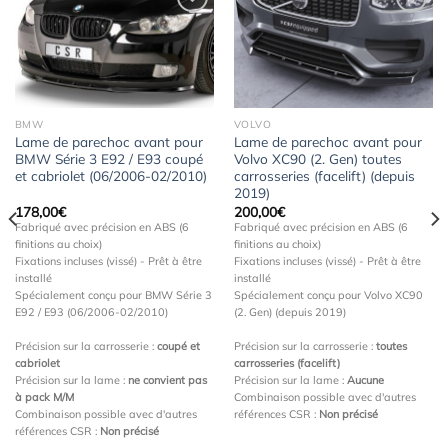
Ajouter
Ajouter
à la
à la
wishlist
wishlist
BMW
VOLVO
Lame de parechoc avant pour
Lame de parechoc avant pour
BMW Série 3 E92 / E93 coupé
Volvo XC90 (2. Gen) toutes
et cabriolet (06/2006-02/2010)
carrosseries (facelift) (depuis
2019)
178,00
€
200,00
€
Fabriqué avec précision en ABS (6
Fabriqué avec précision en ABS (6
finitions au choix)
finitions au choix)
Fixations incluses (vissé) - Prêt à être
Fixations incluses (vissé) - Prêt à être
installé
installé
Spécialement conçu pour BMW Série 3
Spécialement conçu pour Volvo XC90
E92 / E93 (06/2006-02/2010)
(2. Gen) (depuis 2019)
Précision sur la carrosserie :
coupé et
Précision sur la carrosserie :
toutes
cabriolet
carrosseries (facelift)
Précision sur la lame :
ne convient pas
Précision sur la lame :
Aucune
à pack M/M
Combinaison possible avec d'autres
Combinaison possible avec d'autres
références CSR :
Non précisé
références CSR :
Non précisé