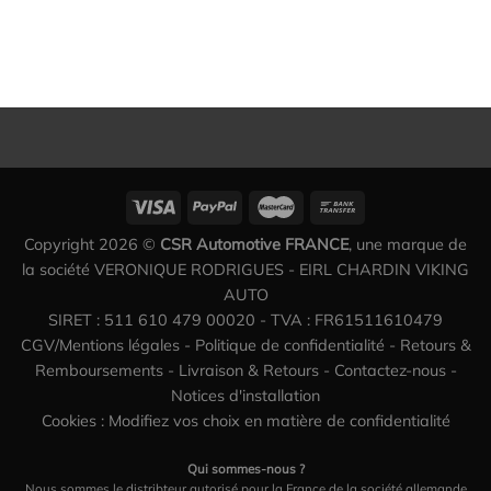
Copyright 2026 ©
CSR Automotive FRANCE
, une marque de
la société VERONIQUE RODRIGUES - EIRL CHARDIN VIKING
AUTO
SIRET : 511 610 479 00020 - TVA : FR61511610479
CGV/Mentions légales
-
Politique de confidentialité
-
Retours &
Remboursements
-
Livraison & Retours
-
Contactez-nous
-
Notices d'installation
Cookies : Modifiez vos choix en matière de confidentialité
Qui sommes-nous ?
Nous sommes le distribteur autorisé pour la France de la société allemande