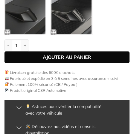
quantité de Lame de parechoc avant pour Volvo V40 toutes carr
AJOUTER AU PANIER
Livraison gratuite dès 600€ d'achats
Fabriqué et expédié en 3 à 5 semaines avec assurance + suivi
Paiement 100% sécurisé (CB / Paypal)
Produit original CSR Automotive
Astuces pour vérifier la compatibilité
avec votre véhicule
Découvrez nos vidéos et conseils
d'installation