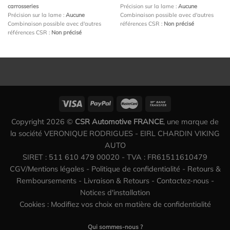
carrosseries
Précision sur la lame :
Aucune
Précision sur la lame :
Aucune
Combinaison possible avec d'autres
Combinaison possible avec d'autres
références CSR :
Non précisé
références CSR :
Non précisé
Copyright 2026 ©
CSR Automotive FRANCE
, une marque de
la société VERONIQUE RODRIGUES - EIRL CHARDIN VIKING
AUTO
SIRET : 511 610 479 00020 - TVA : FR61511610479
CGV/Mentions légales
-
Politique de confidentialité
-
Retours &
Remboursements
-
Livraison & Retours
-
Contactez-nous
-
Notices d'installation
Cookies : Modifiez vos choix en matière de confidentialité
Qui sommes-nous ?