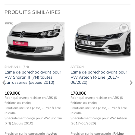
PRODUITS SIMILAIRES
Ajouter
Ajouter
à la
à la
wishlist
wishlist
SHARAN II (7N)
ARTEON
Lame de parechoc avant pour
Lame de parechoc avant pour
VW Sharan II (7N) toutes
VW Arteon R-Line (2017-
carrosseries (depuis 2010)
06/2020)
189,00
€
178,00
€
Fabriqué avec précision en ABS (6
Fabriqué avec précision en ABS (6
finitions au choix)
finitions au choix)
Fixations incluses (vissé) - Prêt à être
Fixations incluses (vissé) - Prêt à être
installé
installé
Spécialement conçu pour VW Sharan II
Spécialement conçu pour VW Arteon
(7N) (depuis 2010)
(2017-06/2020)
Précision sur la carrosserie :
toutes
Précision sur la carrosserie :
R-Line