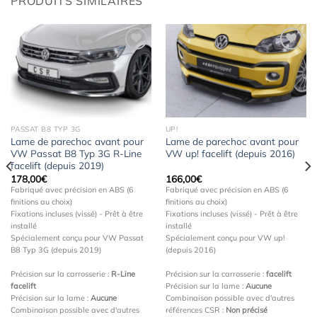
PRODUITS SIMILAIRES
Ajouter
Ajouter
à la
à la
wishlist
wishlist
PASSAT B8 TYP 3G
UP!
Lame de parechoc avant pour
Lame de parechoc avant pour
VW Passat B8 Typ 3G R-Line
VW up! facelift (depuis 2016)
facelift (depuis 2019)
178,00
€
166,00
€
Fabriqué avec précision en ABS (6
Fabriqué avec précision en ABS (6
finitions au choix)
finitions au choix)
Fixations incluses (vissé) - Prêt à être
Fixations incluses (vissé) - Prêt à être
installé
installé
Spécialement conçu pour VW Passat
Spécialement conçu pour VW up!
B8 Typ 3G (depuis 2019)
(depuis 2016)
Précision sur la carrosserie :
R-Line
Précision sur la carrosserie :
facelift
facelift
Précision sur la lame :
Aucune
Précision sur la lame :
Aucune
Combinaison possible avec d'autres
Combinaison possible avec d'autres
références CSR :
Non précisé