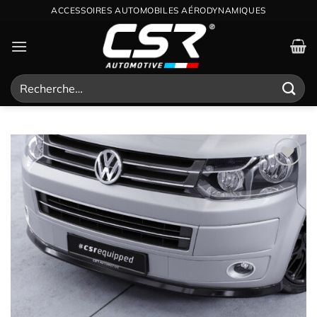
Passer
ACCESSOIRES AUTOMOBILES AÉRODYNAMIQUES
au
contenu
Recherche
pour :
Ajouter
à la
wishlist