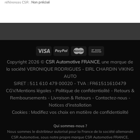
références CSR :
Non précisé
Copyright 2026 ©
CSR Automotive FRANCE
, une marque de
la société VERONIQUE RODRIGUES - EIRL CHARDIN VIKING
AUTO
SIRET : 511 610 479 00020 - TVA : FR61511610479
CGV/Mentions légales
-
Politique de confidentialité
-
Retours &
Remboursements
-
Livraison & Retours
-
Contactez-nous
-
Notices d'installation
Cookies : Modifiez vos choix en matière de confidentialité
Qui sommes-nous ?
Nous sommes le distribteur autorisé pour la France de la société allemande
CSR Automotive, sous notre propre marque CSR Automotive FRANCE,