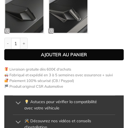
quantité de Lame de parechoc avant pour VW T5 1. facelift (0
AJOUTER AU PANIER
Livraison gratuite dès 600€ d'achats
Fabriqué et expédié en 3 à 5 semaines avec assurance + suivi
Paiement 100% sécurisé (CB / Paypal)
Produit original CSR Automotive
Astuces pour vérifier la compatibilité
avec votre véhicule
Découvrez nos vidéos et conseils
d'installation