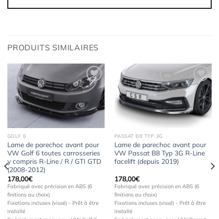
PRODUITS SIMILAIRES
Ajouter
Ajouter
à la
à la
wishlist
wishlist
GOLF 6
PASSAT B8 TYP 3G
Lame de parechoc avant pour
Lame de parechoc avant pour
VW Golf 6 toutes carrosseries
VW Passat B8 Typ 3G R-Line
y compris R-Line / R / GTI GTD
facelift (depuis 2019)
(2008-2012)
178,00
€
178,00
€
Fabriqué avec précision en ABS (6
Fabriqué avec précision en ABS (6
finitions au choix)
finitions au choix)
Fixations incluses (vissé) - Prêt à être
Fixations incluses (vissé) - Prêt à être
installé
installé