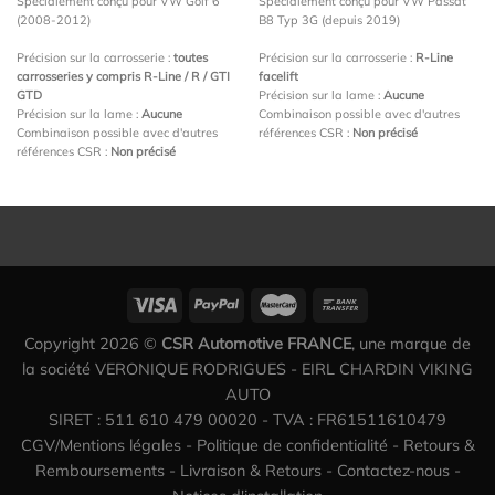
Spécialement conçu pour VW Golf 6
Spécialement conçu pour VW Passat
(2008-2012)
B8 Typ 3G (depuis 2019)
Précision sur la carrosserie :
toutes
Précision sur la carrosserie :
R-Line
carrosseries y compris R-Line / R / GTI
facelift
GTD
Précision sur la lame :
Aucune
Précision sur la lame :
Aucune
Combinaison possible avec d'autres
Combinaison possible avec d'autres
références CSR :
Non précisé
références CSR :
Non précisé
Copyright 2026 ©
CSR Automotive FRANCE
, une marque de
la société VERONIQUE RODRIGUES - EIRL CHARDIN VIKING
AUTO
SIRET : 511 610 479 00020 - TVA : FR61511610479
CGV/Mentions légales
-
Politique de confidentialité
-
Retours &
Remboursements
-
Livraison & Retours
-
Contactez-nous
-