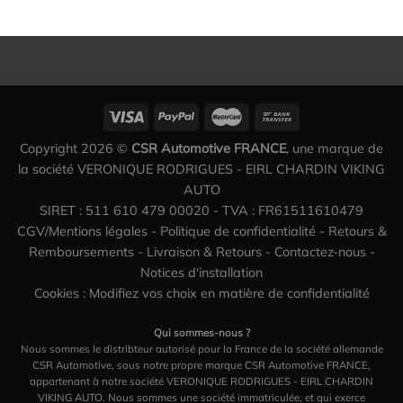
Copyright 2026 ©
CSR Automotive FRANCE
, une marque de
la société VERONIQUE RODRIGUES - EIRL CHARDIN VIKING
AUTO
SIRET : 511 610 479 00020 - TVA : FR61511610479
CGV/Mentions légales
-
Politique de confidentialité
-
Retours &
Remboursements
-
Livraison & Retours
-
Contactez-nous
-
Notices d'installation
Cookies : Modifiez vos choix en matière de confidentialité
Qui sommes-nous ?
Nous sommes le distribteur autorisé pour la France de la société allemande
CSR Automotive, sous notre propre marque CSR Automotive FRANCE,
appartenant à notre société VERONIQUE RODRIGUES - EIRL CHARDIN
VIKING AUTO. Nous sommes une société immatriculée, et qui exerce