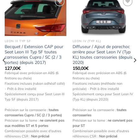
Ajouter
Ajouter
à la
à la
wishlist
wishlist
LEON III TYP 5F
LEON IV (TYP KL)
Becquet / Extension CAP pour
Diffuseur / Ajout de parechoc
Seat Leon III Typ 5F toutes
arrière pour Seat Leon IV (Typ
carrosseries Cupra / SC (2 / 3
KL) toutes carrosseries (depuis
portes) (depuis 2017)
2020)
127,00
€
150,00
€
Fabriqué avec précision en ABS (6
Fabriqué avec précision en ABS (6
finitions au choix)
finitions au choix)
Fixations incluses (ruban adhésif collé)
Fixations incluses (méthode non
- Prêt à être installé
précisée) - Prêt à être installé
Spécialement conçu pour Seat Leon III
Spécialement conçu pour Seat Leon IV
Typ 5F (depuis 2017)
(Typ KL) (depuis 2020)
Précision sur la carrosserie :
toutes
Précision sur la carrosserie :
toutes
carrosseries Cupra / SC (2 / 3 portes)
carrosseries
Précision sur la lame :
ne convient pas
Précision sur la lame :
ne convient pas
aux modèles ST et 5 portes
pour ST
Combinaison possible avec d'autres
Combinaison possible avec d'autres
références CSR :
Non précisé
références CSR :
Non précisé