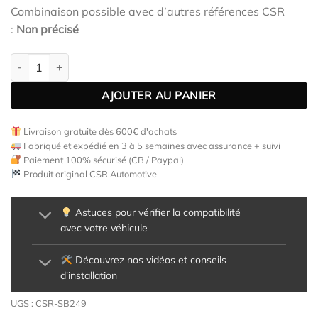
Combinaison possible avec d’autres références CSR
:
Non précisé
quantité de Paupières de phares avants (la paire) pour Seat Ibiz
AJOUTER AU PANIER
Livraison gratuite dès 600€ d'achats
Fabriqué et expédié en 3 à 5 semaines avec assurance + suivi
Paiement 100% sécurisé (CB / Paypal)
Produit original CSR Automotive
Astuces pour vérifier la compatibilité
avec votre véhicule
Découvrez nos vidéos et conseils
d'installation
UGS :
CSR-SB249