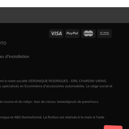
UTO
es d'installation
tenant à notre société VERONIQUE RODRIGUES - EIRL CHARDIN VIKING
s spécialisés en Ecommerce d'accessoires automobiles. Le siège social et
course et du rallye : bas de caisse, lames/ajouts de parechocs,
ique et ABS thermoformé. La finition est réalisée à la main à l'aide