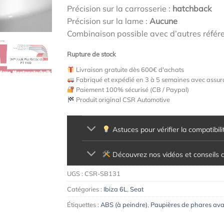
Précision sur la carrosserie :
hatchback
Précision sur la lame :
Aucune
Combinaison possible avec d’autres référ
Rupture de stock
Livraison gratuite dès 600€ d'achats
Fabriqué et expédié en 3 à 5 semaines avec assura
Paiement 100% sécurisé (CB / Paypal)
Produit original CSR Automotive
Astuces pour vérifier la compatibili
Découvrez nos vidéos et conseils d'
UGS :
CSR-SB131
Catégories :
Ibiza 6L
,
Seat
Étiquettes :
ABS (à peindre)
,
Paupières de phares avan