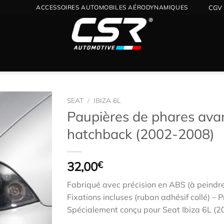
ACCESSOIRES AUTOMOBILES AÉRODYNAMIQUES
CGV
SEAT
/
IBIZA 6L
Paupières de phares avant
hatchback (2002-2008)
Ajouter
à la
wishlist
32,00
€
Fabriqué avec précision en ABS (à peindr
Fixations incluses (ruban adhésif collé) – Pr
Spécialement conçu pour Seat Ibiza 6L (