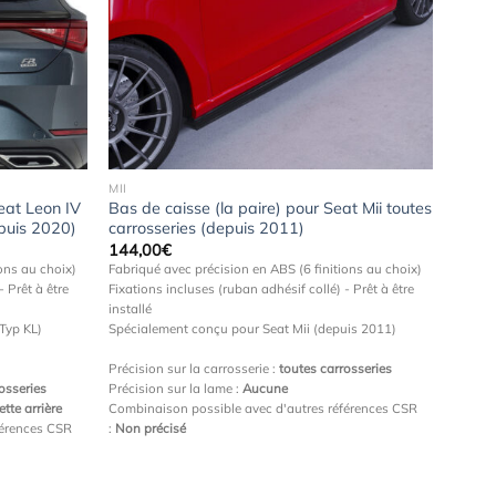
Ajouter
Ajouter
à la
à la
wishlist
wishlist
MII
eat Leon IV
Bas de caisse (la paire) pour Seat Mii toutes
epuis 2020)
carrosseries (depuis 2011)
144,00
€
ons au choix)
Fabriqué avec précision en ABS (6 finitions au choix)
- Prêt à être
Fixations incluses (ruban adhésif collé) - Prêt à être
installé
Typ KL)
Spécialement conçu pour Seat Mii (depuis 2011)
Précision sur la carrosserie :
toutes carrosseries
osseries
Précision sur la lame :
Aucune
tte arrière
Combinaison possible avec d'autres références CSR
férences CSR
:
Non précisé