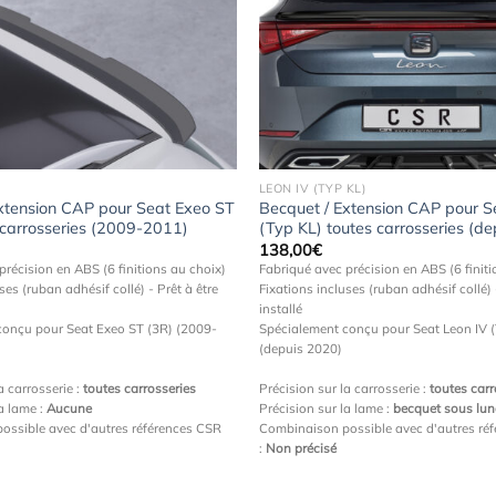
Ajouter
à la
wishlist
LEON IV (TYP KL)
xtension CAP pour Seat Exeo ST
Becquet / Extension CAP pour S
 carrosseries (2009-2011)
(Typ KL) toutes carrosseries (d
138,00
€
précision en ABS (6 finitions au choix)
Fabriqué avec précision en ABS (6 finiti
ses (ruban adhésif collé) - Prêt à être
Fixations incluses (ruban adhésif collé) 
installé
conçu pour Seat Exeo ST (3R) (2009-
Spécialement conçu pour Seat Leon IV (
(depuis 2020)
a carrosserie :
toutes carrosseries
Précision sur la carrosserie :
toutes carr
la lame :
Aucune
Précision sur la lame :
becquet sous lune
ossible avec d'autres références CSR
Combinaison possible avec d'autres ré
:
Non précisé