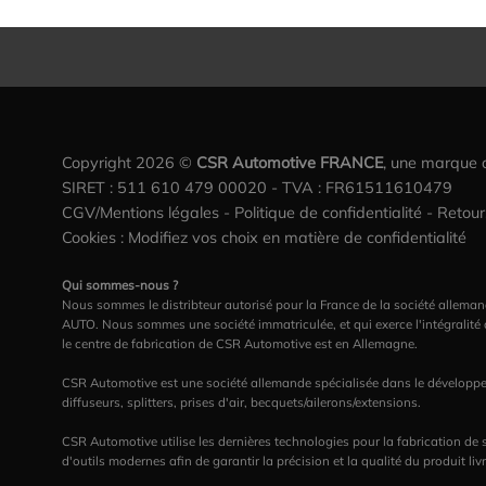
Copyright 2026 ©
CSR Automotive FRANCE
, une marque
SIRET : 511 610 479 00020 - TVA : FR61511610479
CGV/Mentions légales
-
Politique de confidentialité
-
Retou
Cookies : Modifiez vos choix en matière de confidentialité
Qui sommes-nous ?
Nous sommes le distribteur autorisé pour la France de la société al
AUTO. Nous sommes une société immatriculée, et qui exerce l'intégralité
le centre de fabrication de CSR Automotive est en Allemagne.
CSR Automotive est une société allemande spécialisée dans le développem
diffuseurs, splitters, prises d'air, becquets/ailerons/extensions.
CSR Automotive utilise les dernières technologies pour la fabrication de
d'outils modernes afin de garantir la précision et la qualité du produit livr