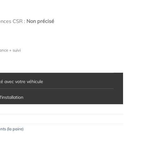
ences CSR :
Non précisé
nce + suivi
té avec votre véhicule
installation
ts (la paire)