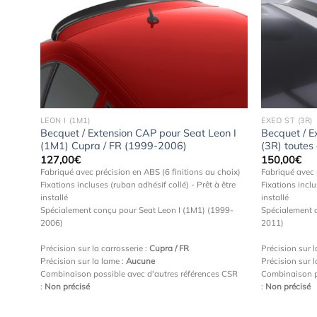
uter
Ajouter
 la
à la
hlist
wishlist
LEON I (1M1)
EXEO ST (3R)
eon 3
Becquet / Extension CAP pour Seat Leon I
Becquet / E
2016)
(1M1) Cupra / FR (1999-2006)
(3R) toutes
127,00
€
150,00
€
choix)
Fabriqué avec précision en ABS (6 finitions au choix)
Fabriqué avec 
Fixations incluses (ruban adhésif collé) - Prêt à être
Fixations inclu
FR
installé
installé
Spécialement conçu pour Seat Leon I (1M1) (1999-
Spécialement 
2006)
2011)
C), 5
Précision sur la carrosserie :
Cupra / FR
Précision sur l
Précision sur la lame :
Aucune
Précision sur 
s CSR
Combinaison possible avec d'autres références CSR
Combinaison p
:
Non précisé
:
Non précisé