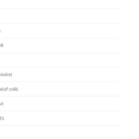
k
08
indre)
sif collé
sé
31