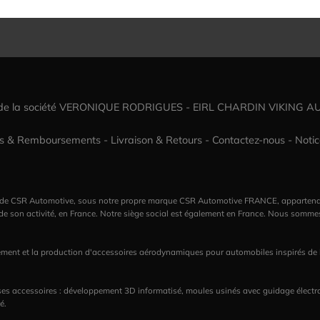
 de la société VERONIQUE RODRIGUES - EIRL CHARDIN VIKING A
rs & Remboursements
-
Livraison & Retours
-
Contactez-nous
-
Notic
lemande CSR Automotive, sous notre propre marque CSR Automotive FRANCE, appar
 de son activité, en France. Notre siège social est également en France. Nous somme
ent et la production d'accessoires aérodynamiques pour automobiles inspirés de la 
 ses accessoires : développement 3D informatisé, moules usinés avec guidage électron
é.