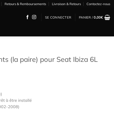
Retours & Remboursements
Livraison & Retours
Contactez-nous
SE CONNECTER
PANIER /
0,00
€
s (la paire) pour Seat Ibiza 6L
e)
êt à être installé
2002-2008)