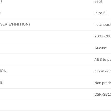
)
Seat
)
Ibiza 6L
ERIE/FINITION)
hatchbac
2002-20
Aucune
ABS (à pe
ION
ruban adhé
E
Non préci
CSR-SB1