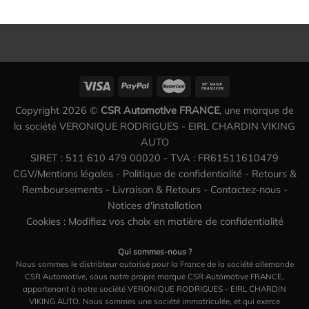
Copyright 2026 ©
CSR Automotive FRANCE
, une marque de
la société VERONIQUE RODRIGUES - EIRL CHARDIN VIKING
AUTO
SIRET : 511 610 479 00020 - TVA : FR61511610479
CGV/Mentions légales
-
Politique de confidentialité
-
Retours &
Remboursements
-
Livraison & Retours
-
Contactez-nous
-
Notices d'installation
Cookies : Modifiez vos choix en matière de confidentialité
Qui sommes-nous ?
Nous sommes le distribteur autorisé pour la France de la société allemande
CSR Automotive, sous notre propre marque CSR Automotive FRANCE,
appartenant à notre société VERONIQUE RODRIGUES - EIRL CHARDIN
VIKING AUTO. Nous sommes une société immatriculée, et qui exerce