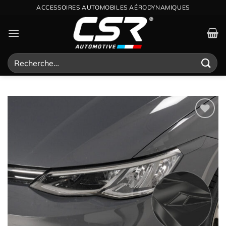
Passer
ACCESSOIRES AUTOMOBILES AÉRODYNAMIQUES
au
contenu
Recherche
pour :
Ajouter
à la
wishlist