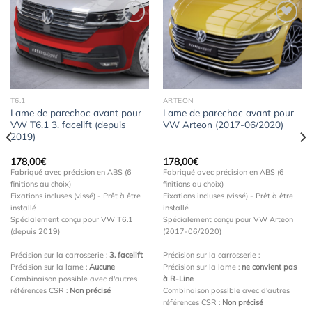
Ajouter
Ajouter
à la
à la
wishlist
wishlist
T6.1
ARTEON
Lame de parechoc avant pour
Lame de parechoc avant pour
VW T6.1 3. facelift (depuis
VW Arteon (2017-06/2020)
2019)
178,00
€
178,00
€
Fabriqué avec précision en ABS (6
Fabriqué avec précision en ABS (6
finitions au choix)
finitions au choix)
Fixations incluses (vissé) - Prêt à être
Fixations incluses (vissé) - Prêt à être
installé
installé
Spécialement conçu pour VW T6.1
Spécialement conçu pour VW Arteon
(depuis 2019)
(2017-06/2020)
Précision sur la carrosserie :
3. facelift
Précision sur la carrosserie :
Précision sur la lame :
Aucune
Précision sur la lame :
ne convient pas
Combinaison possible avec d'autres
à R-Line
références CSR :
Non précisé
Combinaison possible avec d'autres
références CSR :
Non précisé