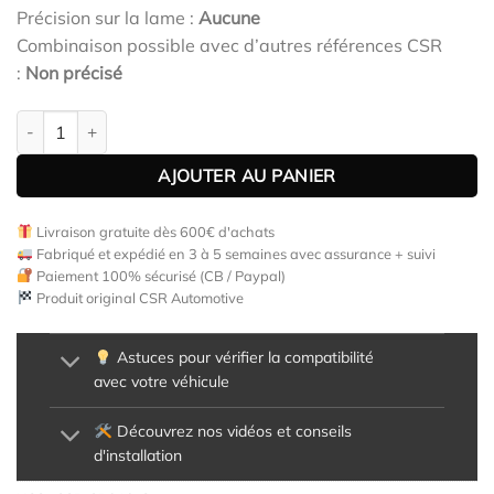
Précision sur la lame :
Aucune
Combinaison possible avec d’autres références CSR
:
Non précisé
quantité de Paupières de phares avants (la paire) pour VW Golf 
AJOUTER AU PANIER
Livraison gratuite dès 600€ d'achats
Fabriqué et expédié en 3 à 5 semaines avec assurance + suivi
Paiement 100% sécurisé (CB / Paypal)
Produit original CSR Automotive
Astuces pour vérifier la compatibilité
avec votre véhicule
Découvrez nos vidéos et conseils
d'installation