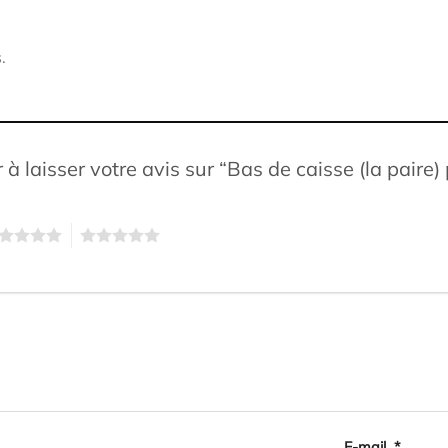
.
 à laisser votre avis sur “Bas de caisse (la pair
5
E-mail
*