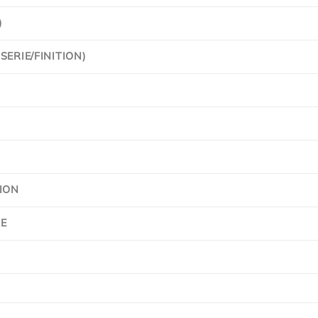
)
ERIE/FINITION)
ION
E