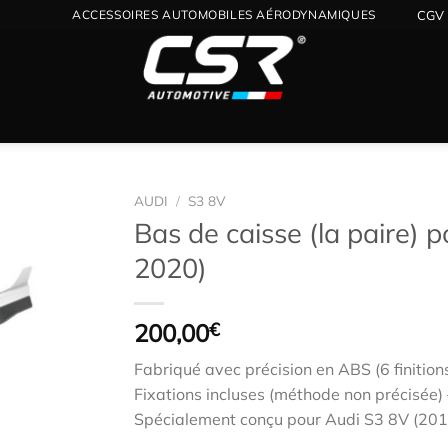
ACCESSOIRES AUTOMOBILES AÉRODYNAMIQUES
CGV
AUDI
/
S3 8V
Bas de caisse (la paire) 
2020)
Ajouter
à la
wishlist
200,00
€
Fabriqué avec précision en ABS (6 finition
Fixations incluses (méthode non précisée) –
Spécialement conçu pour Audi S3 8V (20