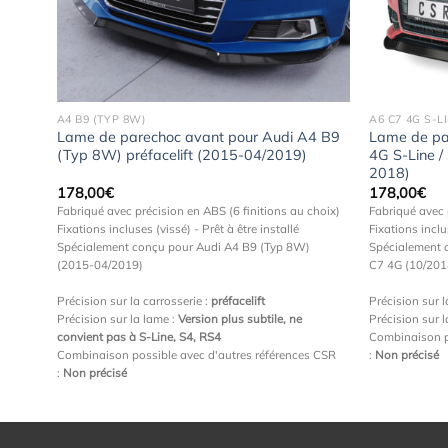
 la
à la
hlist
wishlist
A4 B9 (TYP 8W)
A6 C7 4G S-LI
3 8V
Lame de parechoc avant pour Audi A4 B9
Lame de pa
16)
(Typ 8W) préfacelift (2015-04/2019)
4G S-Line /
2018)
178,00
€
178,00
€
choix)
Fabriqué avec précision en ABS (6 finitions au choix)
Fabriqué avec 
Fixations incluses (vissé) - Prêt à être installé
Fixations inclu
Spécialement conçu pour Audi A4 B9 (Typ 8W)
Spécialement 
(2015-04/2019)
C7 4G (10/20
rline
Précision sur la carrosserie :
préfacelift
Précision sur l
ne/RS
Précision sur la lame :
Version plus subtile, ne
Précision sur 
s CSR
convient pas à S-Line, S4, RS4
Combinaison p
Combinaison possible avec d'autres références CSR
:
Non précisé
:
Non précisé