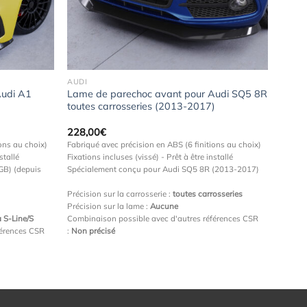
à la
à la
wishlist
wishlist
AUDI
Audi A1
Lame de parechoc avant pour Audi SQ5 8R
toutes carrosseries (2013-2017)
228,00
€
ons au choix)
Fabriqué avec précision en ABS (6 finitions au choix)
stallé
Fixations incluses (vissé) - Prêt à être installé
GB) (depuis
Spécialement conçu pour Audi SQ5 8R (2013-2017)
Précision sur la carrosserie :
toutes carrosseries
Précision sur la lame :
Aucune
 S-Line/S
Combinaison possible avec d'autres références CSR
férences CSR
:
Non précisé