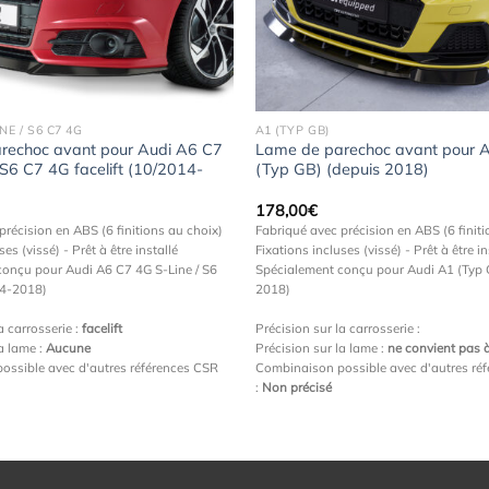
à la
wishlist
NE / S6 C7 4G
A1 (TYP GB)
rechoc avant pour Audi A6 C7
Lame de parechoc avant pour 
 S6 C7 4G facelift (10/2014-
(Typ GB) (depuis 2018)
178,00
€
précision en ABS (6 finitions au choix)
Fabriqué avec précision en ABS (6 finiti
ses (vissé) - Prêt à être installé
Fixations incluses (vissé) - Prêt à être in
conçu pour Audi A6 C7 4G S-Line / S6
Spécialement conçu pour Audi A1 (Typ 
14-2018)
2018)
a carrosserie :
facelift
Précision sur la carrosserie :
la lame :
Aucune
Précision sur la lame :
ne convient pas à
ossible avec d'autres références CSR
Combinaison possible avec d'autres ré
:
Non précisé