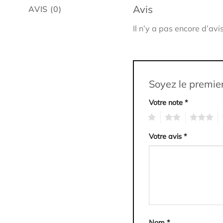
Avis
AVIS (0)
Il n’y a pas encore d’avis
Soyez le premier
Votre note
*
1
2
3
4
Votre avis
*
Nom
*