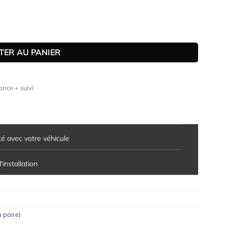
 S3 8V berline (2013-2020)
TER AU PANIER
nce + suivi
té avec votre véhicule
installation
a paire)