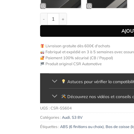
quantité de Bas de caisse (la paire) pour Audi
AJOU
Livraison gratuite dès 600€ d'achats
Fabriqué et expédié en 3 à 5 semaines avec assura
Paiement 100% sécurisé (CB / Paypal)
Produit original CSR Automotive
Astuces pour vérifier la compatibili
Découvrez nos vidéos et conseils d'
UGS :
CSR-SS604
Catégories :
Audi
,
S3 8V
Étiquettes :
ABS (6 finitions au choix)
,
Bas de caisse (l