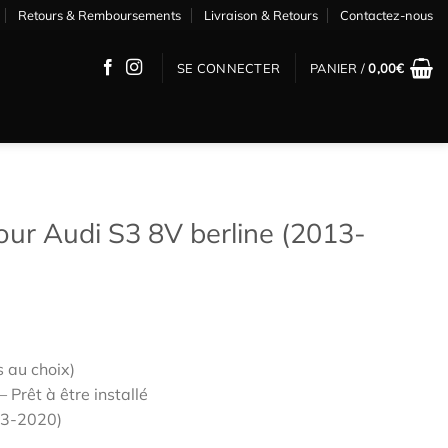
Retours & Remboursements
Livraison & Retours
Contactez-nous
SE CONNECTER
PANIER /
0,00
€
pour Audi S3 8V berline (2013-
s au choix)
 Prêt à être installé
13-2020)