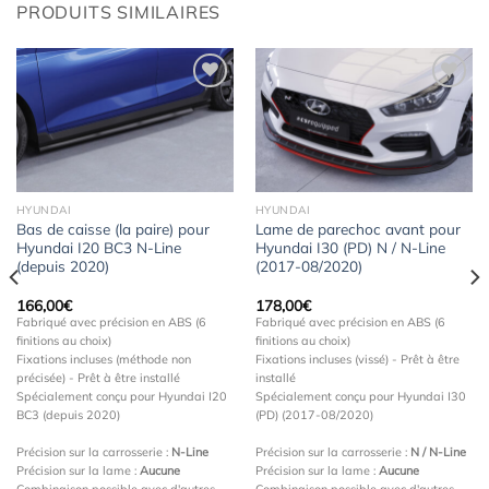
PRODUITS SIMILAIRES
Ajouter
Ajouter
à la
à la
wishlist
wishlist
HYUNDAI
HYUNDAI
Bas de caisse (la paire) pour
Lame de parechoc avant pour
Hyundai I20 BC3 N-Line
Hyundai I30 (PD) N / N-Line
(depuis 2020)
(2017-08/2020)
166,00
€
178,00
€
Fabriqué avec précision en ABS (6
Fabriqué avec précision en ABS (6
finitions au choix)
finitions au choix)
Fixations incluses (méthode non
Fixations incluses (vissé) - Prêt à être
précisée) - Prêt à être installé
installé
Spécialement conçu pour Hyundai I20
Spécialement conçu pour Hyundai I30
BC3 (depuis 2020)
(PD) (2017-08/2020)
Précision sur la carrosserie :
N-Line
Précision sur la carrosserie :
N / N-Line
Précision sur la lame :
Aucune
Précision sur la lame :
Aucune
Combinaison possible avec d'autres
Combinaison possible avec d'autres