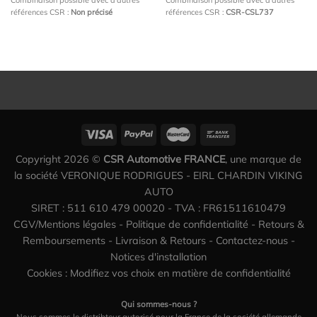
références CSR :
Non précisé
références CSR :
CSR-CSL737
Copyright 2026 ©
CSR Automotive FRANCE
, une marque de
la société VERONIQUE RODRIGUES - EIRL CHARDIN VIKING
AUTO
SIRET : 511 610 479 00020 - TVA : FR61511610479
CGV/Mentions légales
-
Politique de confidentialité
-
Retours &
Remboursements
-
Livraison & Retours
-
Contactez-nous
-
Notices d'installation
Cookies : Modifiez vos choix en matière de confidentialité
Qui sommes-nous ?
Nous sommes le distribteur autorisé pour la France de la société allemande