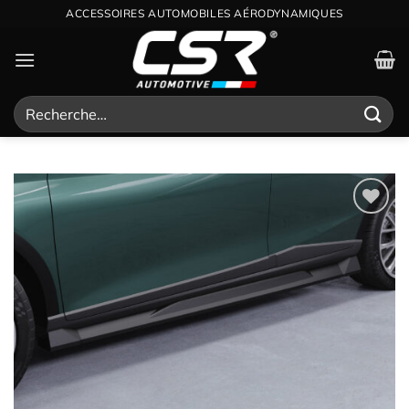
Passer
ACCESSOIRES AUTOMOBILES AÉRODYNAMIQUES
au
contenu
Recherche
pour :
Ajouter
à la
wishlist