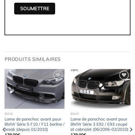
PRODUITS SIMILAIRES
Ajouter
Ajouter
à la
à la
wishlist
wishlist
BMW
BMW
Lame de parechoc avant pour
Lame de parechoc avant pour
BMW Série 5 F10 / F11 berline /
BMW Série 3 E92 / E93 coupé
break (depuis 01/2010)
et cabriolet (06/2006-02/2010)
178,00
€
178,00
€