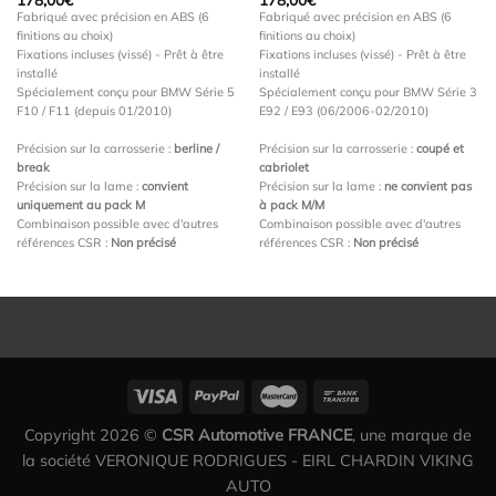
Fabriqué avec précision en ABS (6
Fabriqué avec précision en ABS (6
finitions au choix)
finitions au choix)
Fixations incluses (vissé) - Prêt à être
Fixations incluses (vissé) - Prêt à être
installé
installé
Spécialement conçu pour BMW Série 5
Spécialement conçu pour BMW Série 3
F10 / F11 (depuis 01/2010)
E92 / E93 (06/2006-02/2010)
Précision sur la carrosserie :
berline /
Précision sur la carrosserie :
coupé et
break
cabriolet
Précision sur la lame :
convient
Précision sur la lame :
ne convient pas
uniquement au pack M
à pack M/M
Combinaison possible avec d'autres
Combinaison possible avec d'autres
références CSR :
Non précisé
références CSR :
Non précisé
Copyright 2026 ©
CSR Automotive FRANCE
, une marque de
la société VERONIQUE RODRIGUES - EIRL CHARDIN VIKING
AUTO