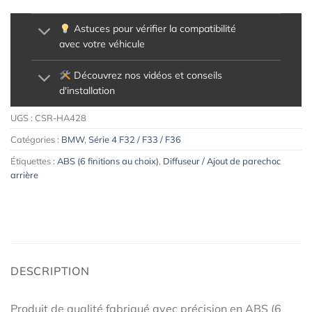
Astuces pour vérifier la compatibilité
avec votre véhicule
Découvrez nos vidéos et conseils
d'installation
UGS :
CSR-HA428
Catégories :
BMW
,
Série 4 F32 / F33 / F36
Étiquettes :
ABS (6 finitions au choix)
,
Diffuseur / Ajout de parechoc
arrière
DESCRIPTION
Produit de qualité fabriqué avec précision en ABS (6