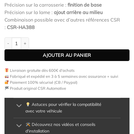
Précision sur la carrosserie :
finition de base
Précision sur la lame :
ajout arrière au milieu
Combinaison possible avec d’autres références CSR
:
CSR-HA388
quantité de Diffuseur / Ajout de parechoc arrière pour VW Golf 6
AJOUTER AU PANIER
Livraison gratuite dès 600€ d'achats
Fabriqué et expédié en 3 à 5 semaines avec assurance + suivi
Paiement 100% sécurisé (CB / Paypal)
Produit original CSR Automotive
Astuces pour vérifier la compatibilité
avec votre véhicule
Découvrez nos vidéos et conseils
d'installation