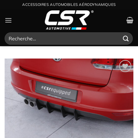
Passer
ACCESSOIRES AUTOMOBILES AÉRODYNAMIQUES
au
contenu
Recherche
pour :
Ajouter
à la
wishlist