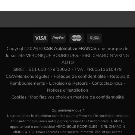
Copyright 2026 ©
CSR Automotive FRANCE
, une marque de
la société VERONIQUE RODRIGUES - EIRL CHARDIN VIKING
AUTO
SIRET : 511 610 479 00020 - TVA : FR61511610479
CGV/Mentions légales
-
Politique de confidentialité
-
Retours &
Remboursements
-
Livraison & Retours
-
Contactez-nous
-
Notices d'installation
Cookies : Modifiez vos choix en matière de confidentialité
Qui sommes-nous ?
Nous sommes le distribteur autorisé pour la France de la société allemande
CSR Automotive, sous notre propre marque CSR Automotive FRANCE,
appartenant à notre société VERONIQUE RODRIGUES - EIRL CHARDIN
VIKING AUTO. Nous sommes une société immatriculée, et qui exerce