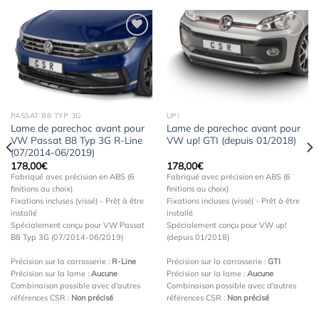
Ajouter
Ajouter
à la
à la
wishlist
wishlist
PASSAT B8 TYP 3G
UP!
Lame de parechoc avant pour
Lame de parechoc avant pour
VW Passat B8 Typ 3G R-Line
VW up! GTI (depuis 01/2018)
(07/2014-06/2019)
178,00
€
178,00
€
Fabriqué avec précision en ABS (6
Fabriqué avec précision en ABS (6
finitions au choix)
finitions au choix)
Fixations incluses (vissé) - Prêt à être
Fixations incluses (vissé) - Prêt à être
installé
installé
Spécialement conçu pour VW Passat
Spécialement conçu pour VW up!
B8 Typ 3G (07/2014-06/2019)
(depuis 01/2018)
Précision sur la carrosserie :
R-Line
Précision sur la carrosserie :
GTI
Précision sur la lame :
Aucune
Précision sur la lame :
Aucune
Combinaison possible avec d'autres
Combinaison possible avec d'autres
références CSR :
Non précisé
références CSR :
Non précisé