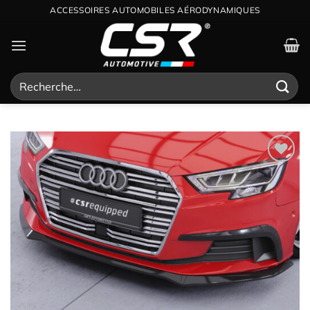
Passer
ACCESSOIRES AUTOMOBILES AÉRODYNAMIQUES
au
contenu
Recherche
pour :
Ajouter
à la
wishlist