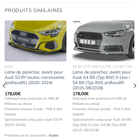
PRODUITS SIMILAIRES
Ajouter
Ajouter
à la
à la
wishlist
wishlist
AUDI
A4 B9 (TYP 8W) S-LINE / S4 B9 (TYP 8W)
Lame de parechoc avant pour
Lame de parechoc avant pour
Audi S3 8Y toutes carrosseries
Audi A4 B9 (Typ 8W) S-Line /
(préfacelift) (2020-2024)
S4 B9 (Typ 8W) préfacelift
(2015-08/2018)
178,00
€
178,00
€
Fabriqué avec précision en ABS (6
Fabriqué avec précision en ABS (6
finitions au choix)
finitions au choix)
Fixations incluses (vissé) - Prêt à être
Fixations incluses (vissé) - Prêt à être
installé
installé
Spécialement conçu pour Audi S3 8Y
Spécialement conçu pour Audi A4 B9
(2020-2024)
(Typ 8W) S-Line / S4 B9 (Typ 8W)
(2015-08/2018)
Précision sur la carrosserie :
toutes