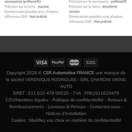
carrosseries (préfacelift)
Précision sur la carrosserie :
préfacelift
Précision sur la lame :
Aucune
Précision sur la lame :
deuxième
Combinaison possible avec d'autres
version
références CSR :
Non précisé
Combinaison possible avec d'autres
références CSR :
Non précisé
Copyright 2026 ©
CSR Automotive FRANCE
, une marque de
la société VERONIQUE RODRIGUES - EIRL CHARDIN VIKING
AUTO
SIRET : 511 610 479 00020 - TVA : FR61511610479
CGV/Mentions légales
-
Politique de confidentialité
-
Retours &
Remboursements
-
Livraison & Retours
-
Contactez-nous
-
Notices d'installation
Cookies : Modifiez vos choix en matière de confidentialité