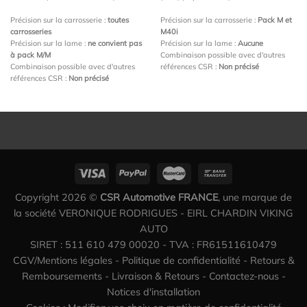
Précision sur la carrosserie :
toutes
Précision sur la carrosserie :
Pack M et
carrosseries
M40i
Précision sur la lame :
ne convient pas
Précision sur la lame :
Aucune
à pack M/M
Combinaison possible avec d'autres
Combinaison possible avec d'autres
références CSR :
Non précisé
références CSR :
Non précisé
Copyright 2026 ©
CSR Automotive FRANCE
, une marque de
la société VERONIQUE RODRIGUES - EIRL CHARDIN VIKING
AUTO
SIRET : 511 610 479 00020 - TVA : FR61511610479
CGV/Mentions légales
-
Politique de confidentialité
-
Retours &
Remboursements
-
Livraison & Retours
-
Contactez-nous
-
Notices d'installation