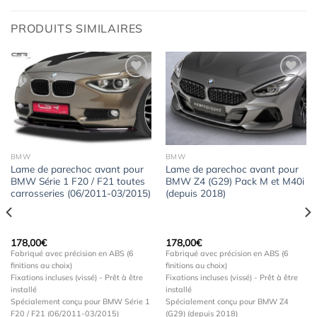
PRODUITS SIMILAIRES
Ajouter
Ajouter
à la
à la
wishlist
wishlist
BMW
BMW
Lame de parechoc avant pour
Lame de parechoc avant pour
BMW Série 1 F20 / F21 toutes
BMW Z4 (G29) Pack M et M40i
carrosseries (06/2011-03/2015)
(depuis 2018)
178,00
€
178,00
€
Fabriqué avec précision en ABS (6
Fabriqué avec précision en ABS (6
finitions au choix)
finitions au choix)
Fixations incluses (vissé) - Prêt à être
Fixations incluses (vissé) - Prêt à être
installé
installé
Spécialement conçu pour BMW Série 1
Spécialement conçu pour BMW Z4
F20 / F21 (06/2011-03/2015)
(G29) (depuis 2018)