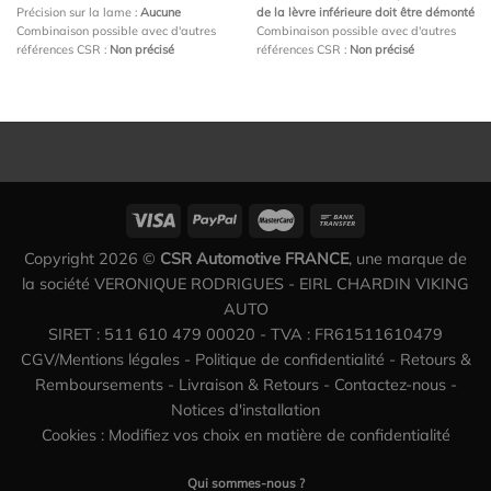
Précision sur la lame :
Aucune
de la lèvre inférieure doit être démonté
Combinaison possible avec d'autres
Combinaison possible avec d'autres
références CSR :
Non précisé
références CSR :
Non précisé
Copyright 2026 ©
CSR Automotive FRANCE
, une marque de
la société VERONIQUE RODRIGUES - EIRL CHARDIN VIKING
AUTO
SIRET : 511 610 479 00020 - TVA : FR61511610479
CGV/Mentions légales
-
Politique de confidentialité
-
Retours &
Remboursements
-
Livraison & Retours
-
Contactez-nous
-
Notices d'installation
Cookies : Modifiez vos choix en matière de confidentialité
Qui sommes-nous ?