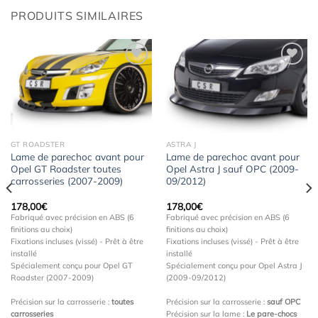
PRODUITS SIMILAIRES
Ajouter
Ajouter
à la
à la
wishlist
wishlist
GT ROADSTER
ASTRA J
Lame de parechoc avant pour
Lame de parechoc avant pour
Opel GT Roadster toutes
Opel Astra J sauf OPC (2009-
carrosseries (2007-2009)
09/2012)
178,00
€
178,00
€
Fabriqué avec précision en ABS (6
Fabriqué avec précision en ABS (6
finitions au choix)
finitions au choix)
Fixations incluses (vissé) - Prêt à être
Fixations incluses (vissé) - Prêt à être
installé
installé
Spécialement conçu pour Opel GT
Spécialement conçu pour Opel Astra J
Roadster (2007-2009)
(2009-09/2012)
Précision sur la carrosserie :
toutes
Précision sur la carrosserie :
sauf OPC
carrosseries
Précision sur la lame :
Le pare-chocs