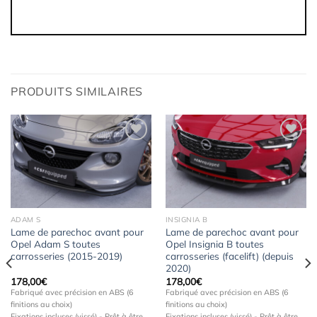
PRODUITS SIMILAIRES
Ajouter
Ajouter
à la
à la
wishlist
wishlist
ADAM S
INSIGNIA B
Lame de parechoc avant pour
Lame de parechoc avant pour
Opel Adam S toutes
Opel Insignia B toutes
carrosseries (2015-2019)
carrosseries (facelift) (depuis
2020)
178,00
€
178,00
€
Fabriqué avec précision en ABS (6
Fabriqué avec précision en ABS (6
finitions au choix)
finitions au choix)
Fixations incluses (vissé) - Prêt à être
Fixations incluses (vissé) - Prêt à être