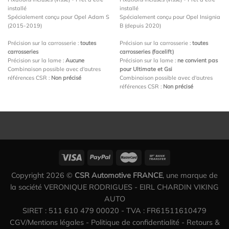
installé
installé
Spécialement conçu pour Opel Adam S
Spécialement conçu pour Opel Insignia
(2015-2019)
B (depuis 2020)
Précision sur la carrosserie :
toutes
Précision sur la carrosserie :
toutes
carrosseries
carrosseries (facelift)
Précision sur la lame :
Aucune
Précision sur la lame :
ne convient pas
Combinaison possible avec d'autres
pour Ultimate et Gsi
références CSR :
Non précisé
Combinaison possible avec d'autres
références CSR :
Non précisé
Copyright 2026 ©
CSR Automotive FRANCE
, une marque de
la société VERONIQUE RODRIGUES - EIRL CHARDIN VIKING
AUTO
SIRET : 511 610 479 00020 - TVA : FR61511610479
CGV/Mentions légales
-
Politique de confidentialité
-
Retours &