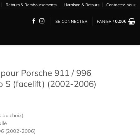
Retours & Remboursements
Livraison & Retours
Contactez-nous
SE CONNECTER
PANIER /
0,00
€
pour Porsche 911 / 996
o S (facelift) (2002-2006)
s au choix)
allé
996 (2002-2006)