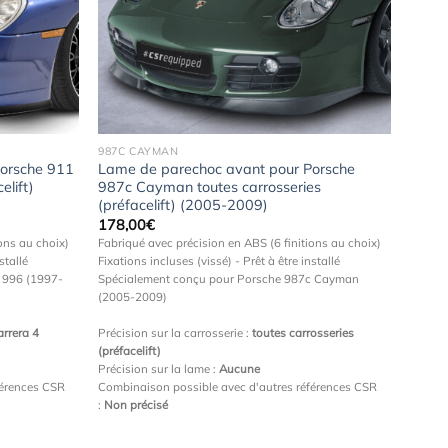
Ajouter
Ajouter
à la
à la
wishlist
wishlist
987C CAYMAN
orsche 911
Lame de parechoc avant pour Porsche
elift)
987c Cayman toutes carrosseries
(préfacelift) (2005-2009)
178,00
€
ons au choix)
Fabriqué avec précision en ABS (6 finitions au choix)
stallé
Fixations incluses (vissé) - Prêt à être installé
 996 (1997-
Spécialement conçu pour Porsche 987c Cayman
(2005-2009)
arrera 4
Précision sur la carrosserie :
toutes carrosseries
(préfacelift)
Précision sur la lame :
Aucune
férences CSR
Combinaison possible avec d'autres références CSR
:
Non précisé