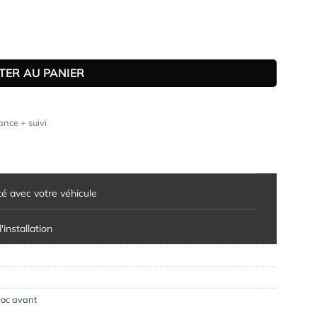
he 911 / 996 Carrera 4S / Turbo / Turbo S (facelift) (2002-2006)
TER AU PANIER
nce + suivi
té avec votre véhicule
installation
oc avant