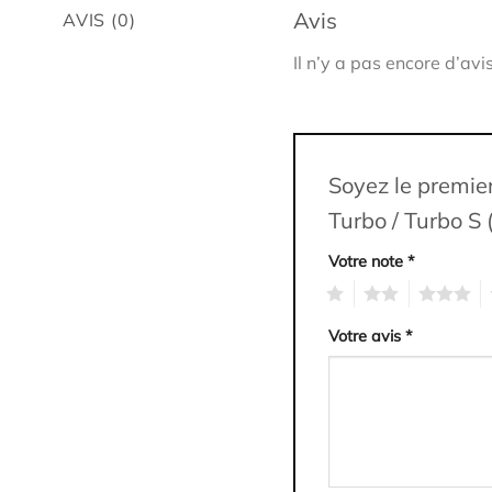
Avis
AVIS (0)
Il n’y a pas encore d’avis
Soyez le premier
Turbo / Turbo S 
Votre note
*
1
2
3
4
Votre avis
*