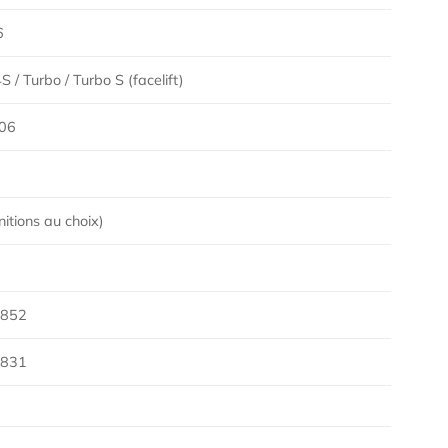
6
S / Turbo / Turbo S (facelift)
06
nitions au choix)
L852
L831