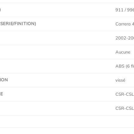
)
911 / 99
ERIE/FINITION)
Carrera 4
2002-20
Aucune
ABS (6 fi
ION
vissé
E
CSR-CS
CSR-CS