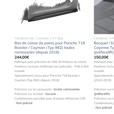
uter
Ajouter
 la
à la
hlist
wishlist
718 BOXSTER / CAYMAN (TYP 982)
CAYENNE TYP
e 987
Bas de caisse (la paire) pour Porsche 718
Becquet / E
Boxster / Cayman (Typ 982) toutes
Cayenne Typ
carrosseries (depuis 2016)
(préfacelif
244,00
€
150,00
€
choix)
Fabriqué avec précision en ABS (6 finitions au choix)
Fabriqué avec 
Fixations incluses (méthode non précisée) - Prêt à être
Fixations inclu
 (2009-
installé
installé
Spécialement conçu pour Porsche 718 Boxster /
Spécialement 
Cayman (Typ 982) (depuis 2016)
(2010-2015)
Précision sur la carrosserie :
toutes carrosseries
Précision sur l
s CSR
Précision sur la lame :
Aucune
(préfacelift)
Combinaison possible avec d'autres références CSR
Précision sur 
:
Non précisé
Combinaison p
:
Non précisé