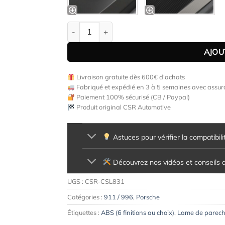
quantité de Lame de parechoc avant pour Porsc
AJOU
Livraison gratuite dès 600€ d'achats
Fabriqué et expédié en 3 à 5 semaines avec assura
Paiement 100% sécurisé (CB / Paypal)
Produit original CSR Automotive
Astuces pour vérifier la compatibili
Découvrez nos vidéos et conseils d'
UGS :
CSR-CSL831
Catégories :
911 / 996
,
Porsche
Étiquettes :
ABS (6 finitions au choix)
,
Lame de parech