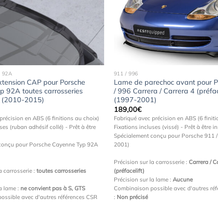
Ajouter
à la
wishlist
 92A
911 / 996
xtension CAP pour Porsche
Lame de parechoc avant pour P
 92A toutes carrosseries
/ 996 Carrera / Carrera 4 (préfac
t) (2010-2015)
(1997-2001)
189,00
€
précision en ABS (6 finitions au choix)
Fabriqué avec précision en ABS (6 finiti
ses (ruban adhésif collé) - Prêt à être
Fixations incluses (vissé) - Prêt à être in
Spécialement conçu pour Porsche 911 /
conçu pour Porsche Cayenne Typ 92A
2001)
Précision sur la carrosserie :
Carrera / C
a carrosserie :
toutes carrosseries
(préfacelift)
Précision sur la lame :
Aucune
la lame :
ne convient pas à S, GTS
Combinaison possible avec d'autres ré
ossible avec d'autres références CSR
:
Non précisé