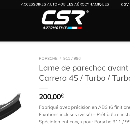
ACCESSOIRES AUTOMOBILES AÉRODYNAMIQUES
CGV
PORSCHE
/
911 / 996
Lame de parechoc avant 
Carrera 4S / Turbo / Turb
Ajouter
à la
wishlist
200,00
€
Fabriqué avec précision en ABS (6 finition
Fixations incluses (vissé) – Prêt à être inst
Spécialement conçu pour Porsche 911 / 