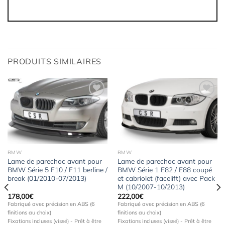
PRODUITS SIMILAIRES
Ajouter
Ajouter
à la
à la
wishlist
wishlist
BMW
BMW
Lame de parechoc avant pour
Lame de parechoc avant pour
BMW Série 5 F10 / F11 berline /
BMW Série 1 E82 / E88 coupé
break (01/2010-07/2013)
et cabriolet (facelift) avec Pack
M (10/2007-10/2013)
178,00
€
222,00
€
Fabriqué avec précision en ABS (6
Fabriqué avec précision en ABS (6
finitions au choix)
finitions au choix)
Fixations incluses (vissé) - Prêt à être
Fixations incluses (vissé) - Prêt à être