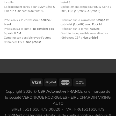
installé
installé
Spécialement conçu pour BMW Série 5
Spécialement conçu pour BMW Série 1
F10 / F11 (01/2010-07/2013)
E82 / E88 (10/2007-10/2013)
Précision sur la carrosserie :
berline /
Précision sur la carrosserie :
coupé et
break
cabriolet (facelift) avec Pack M
Précision sur la lame :
ne convient pas
Précision sur la lame :
Aucune
à pack M / M
Combinaison possible avec d'autres
Combinaison possible avec d'autres
références CSR :
Non précisé
références CSR :
Non précisé
Copyright 2026 ©
CSR Automotive FRANCE
, une marque de
la société VERONIQUE RODRIGUES - EIRL CHARDIN VIKING
AUTO
SIRET : 511 610 479 00020 - TVA : FR61511610479
CGV/Mentions légales
-
Politique de confidentialité
-
Retours &