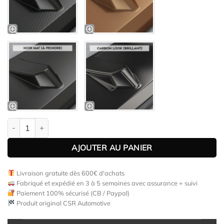
quantité de Lame latérale / Garde-boue pour BMW M4 F82 / F83 t
AJOUTER AU PANIER
Livraison gratuite dès 600€ d'achats
Fabriqué et expédié en 3 à 5 semaines avec assurance + suivi
Paiement 100% sécurisé (CB / Paypal)
Produit original CSR Automotive