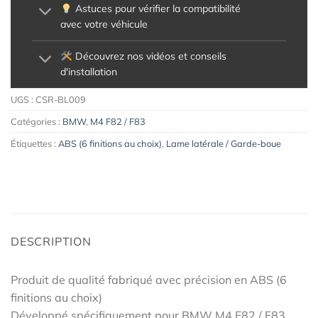
Astuces pour vérifier la compatibilité
avec votre véhicule
Découvrez nos vidéos et conseils
d'installation
UGS :
CSR-BL009
Catégories :
BMW
,
M4 F82 / F83
Étiquettes :
ABS (6 finitions au choix)
,
Lame latérale / Garde-boue
DESCRIPTION
Produit de qualité fabriqué avec précision en ABS (6
finitions au choix)
Développé spécifiquement pour BMW M4 F82 / F83